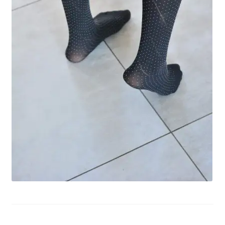
potomne