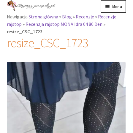
Przejdź
Przejdź
Menu
do
do
Nawigacja
Strona główna
»
Blog
»
Recenzje
»
Recenzje
nawigacji
treści
Rozwiń
Rajstopy
rajstop
»
Recenzja rajstop MONA Idra 04 80 Den
»
menu
resize_CSC_1723
potomne
Rajstopy Orirose
resize_CSC_1723
Pończochy i
zakolanówki
Podkolanówki i
skarpetki
Wszystkie
produkty
Rozwiń
Recenzje
menu