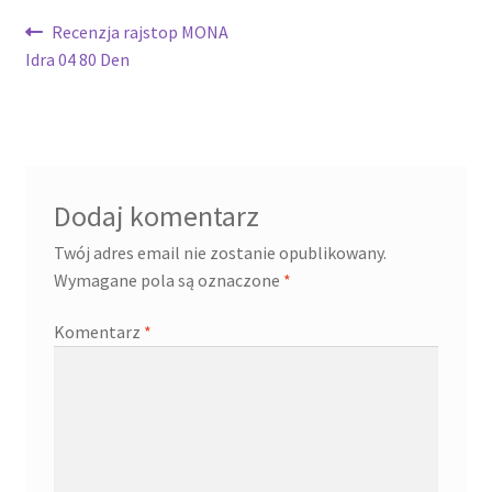
Nawigacja
Poprzedni
Recenzja rajstop MONA
wpis:
Idra 04 80 Den
wpisu
Dodaj komentarz
Twój adres email nie zostanie opublikowany.
Wymagane pola są oznaczone
*
Komentarz
*