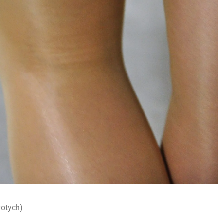
łotych)