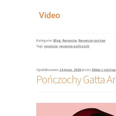
Video
Kategorie:
Blog
,
Recenzje
,
Recenzje rajstop
Tagi:
recenzje
,
recenzje pończoch
Opublikowano
14 maja, 2026
przez
Sklep z rajsto
Pończochy Gatta Ar