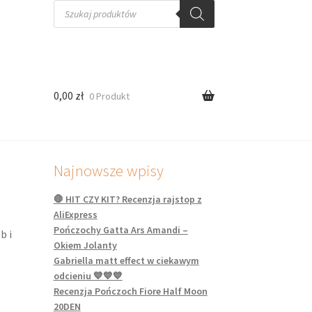
0,00
zł
0 Produkt
Najnowsze wpisy
🛑 HIT CZY KIT? Recenzja rajstop z
AliExpress
t
Pończochy Gatta Ars Amandi –
b i
Okiem Jolanty
Gabriella matt effect w ciekawym
odcieniu 💙💙💙
Recenzja Pończoch Fiore Half Moon
20DEN