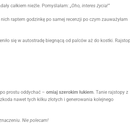
dały całkiem nieźle. Pomyślałam:
„Oho, interes życia!”
nich raptem godzinkę po samej recenzji po czym zauważyłam
niło się w autostradę biegnącą od palców aż do kostki. Rajsto
b po prostu oddychać –
omiaj szerokim łukiem
. Tanie rajstopy z
zkoda nawet tych kilku złotych i generowania kolejnego
naczeniu. Nie polecam!