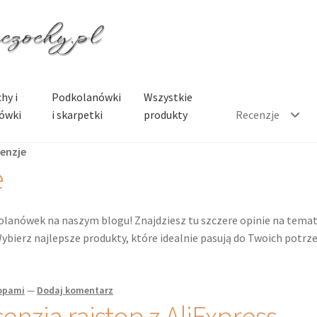
hy i
Podkolanówki
Wszystkie
ówki
i skarpetki
produkty
Recenzje
enzje
e
kolanówek na naszym blogu! Znajdziesz tu szczere opinie na tema
ybierz najlepsze produkty, które idealnie pasują do Twoich potrze
topami
—
Dodaj komentarz
enzja rajstop z AliExpress