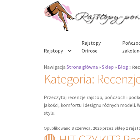
Rajstopy
Pończoc
Rajstopy
Orirose
zakolan
Nawigacja
Strona główna
»
Sklep
»
Blog
»
Rec
Kategoria:
Recenzj
Przeczytaj recenzje rajstop, pończoch i pod
jakości, komfortu i designu różnych modeli. W
stylu.
Opublikowano
3 czerwca, 2026
przez
Sklep z rajs
🛑 HIT CZY KIT? Rec