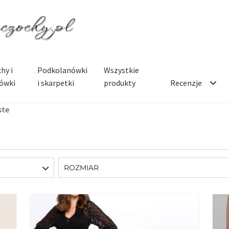
hy i
Podkolanówki
Wszystkie
ówki
i skarpetki
produkty
Recenzje
ste
ROZMIAR