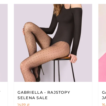
Y
GABRIELLA - RAJSTOPY
G
SELENA SALE
J
14,99
zł
16