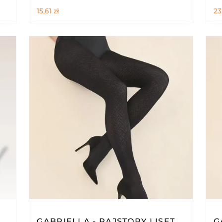
15,61
zł
23
GABRIELLA - RAJSTOPY LISET
G