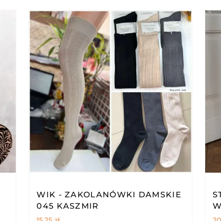
WIK - ZAKOLANÓWKI DAMSKIE
S
045 KASZMIR
W
15,25
zł
20