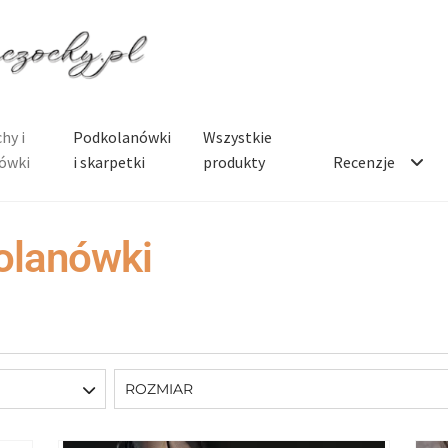
hy i
Podkolanówki
Wszystkie
ówki
i skarpetki
produkty
Recenzje
olanówki
ROZMIAR