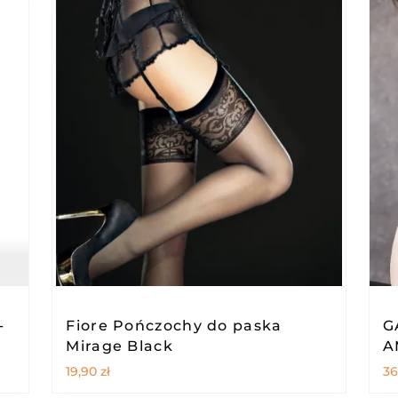
-
Fiore Pończochy do paska
G
Mirage Black
A
19,90
zł
36