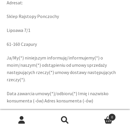
Adresat:
Sklep Rajstopy Ponczochy
Lipoawa 7/1
61-160 Czapury
Ja/My(*) niniejszym informuję/informujemy(*) o
moim/naszym(*) odstąpieniu od umowy sprzedaży
następujących rzeczy(*) umowy dostawy następujących
rzeczy(*).
Data zawarcia umowy(*)/odbioru(*) Imię i nazwisko
konsumenta (-ów) Adres konsumenta (-ów)
Podpis konsumenta (-ów)
0
tylko jeżeli
formularz
jest
przesyłany
w
wersji
papierowej
[
]