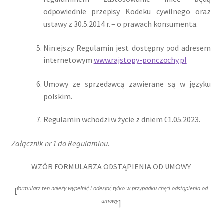
odpowiednie przepisy Kodeku cywilnego oraz
ustawy z 30.5.2014 r. – o prawach konsumenta.
Niniejszy Regulamin jest dostępny pod adresem
internetowym
www.rajstopy-ponczochy.pl
Umowy ze sprzedawcą zawierane są w języku
polskim.
Regulamin wchodzi w życie z dniem 01.05.2023.
Załącznik
nr
1
do
Regulaminu.
WZÓR FORMULARZA ODSTĄPIENIA OD UMOWY
formularz
ten
należy
wypełnić
i
odesłać
tylko
w
przypadku
chęci
odstąpienia
od
[
umowy
]