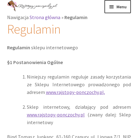
Menu
Nawigacja
Strona główna
»
Regulamin
Rajstopy
Regulamin
Rajstopy Orirose
Regulamin
sklepu internetowego
Pończochy i
zakolanówki
§1 Postanowienia Ogólne
Niniejszy regulamin reguluje zasady korzystania
Podkolanówki i
ze Sklepu Internetowego prowadzonego pod
skarpetki
adresem
www.rajstopy-ponczochy.pl,
Wszystkie
Sklep internetowy, działający pod adresem
produkty
www.rajstopy-ponczochy.pl
(zwany dalej: Sklep
internetowy
Recenzje
Bind Tomasz Junkanc, 61-160 Czapury, ul. Lipowa 7/1, NIP