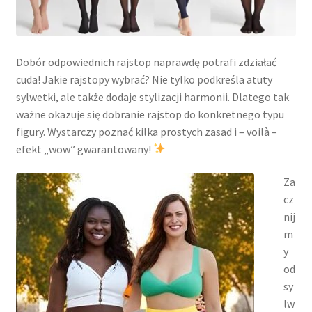
Dobór odpowiednich rajstop naprawdę potrafi zdziałać
cuda! Jakie rajstopy wybrać? Nie tylko podkreśla atuty
sylwetki, ale także dodaje stylizacji harmonii. Dlatego tak
ważne okazuje się dobranie rajstop do konkretnego typu
figury. Wystarczy poznać kilka prostych zasad i – voilà –
efekt „wow” gwarantowany!
Za
cz
nij
m
y
od
sy
lw