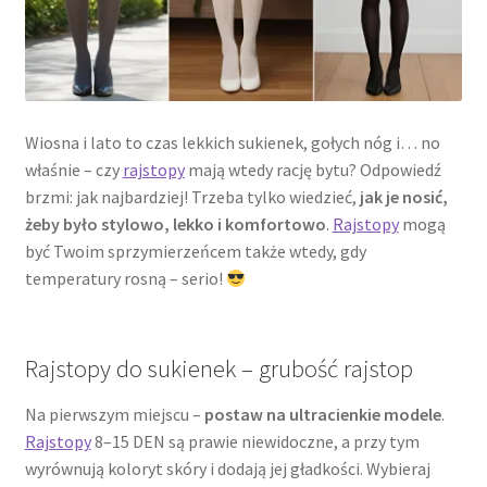
Wiosna i lato to czas lekkich sukienek, gołych nóg i… no
właśnie – czy
rajstopy
mają wtedy rację bytu? Odpowiedź
brzmi: jak najbardziej! Trzeba tylko wiedzieć,
jak je nosić,
żeby było stylowo, lekko i komfortowo
.
Rajstopy
mogą
być Twoim sprzymierzeńcem także wtedy, gdy
temperatury rosną – serio!
Rajstopy do sukienek – grubość rajstop
Na pierwszym miejscu –
postaw na ultracienkie modele
.
Rajstopy
8–15 DEN są prawie niewidoczne, a przy tym
wyrównują koloryt skóry i dodają jej gładkości. Wybieraj