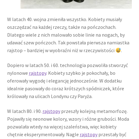
W latach 40. wojna zmieniła wszystko. Kobiety musiały
oszczędzać na każdej rzeczy, także na pończochach.
Dlatego wiele z nich malowało sobie linie na nogach, by
udawać szew pończoch. Tak powstała pierwsza namiastka
rajstop – bardziej w wyobraźni niż w rzeczywistości
.
Dopiero w latach 50. i 60. technologia pozwoliła stworzyć
nylonowe
rajstopy
. Kobiety szybko je pokochały, bo
oferowały wygodę i elegancję jednocześnie. W dodatku
idealnie pasowały do coraz krótszych spódniczek, które
królowały na ulicach Londynu czy Paryża.
W latach 80. i 90.
rajstopy
przeszły kolejną metamorfozę.
Pojawiły się neonowe kolory, wzory i różne grubości. Moda
pozwalała wtedy na więcej szaleństwa, więc kobiety
chętnie eksperymentowały. Nagle
rajstopy
przestały być