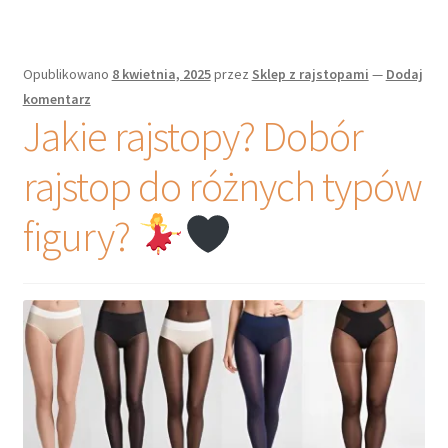
Opublikowano
8 kwietnia, 2025
przez
Sklep z rajstopami
—
Dodaj
komentarz
Jakie rajstopy? Dobór
rajstop do różnych typów
figury?