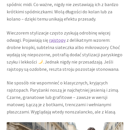
spódnic midi. Co ważne, nigdy nie zestawiają ich z bardzo
krótkimi spódniczkami. Wolą długości do kolan lub za
kolano – dzięki temu unikają efektu przesady.
Wieczorem stylizacje często zyskują odrobinę więcej
odwagi. Pojawiają się
rajstopy
z delikatnym wzorem:
drobne kropki, subtelna siateczka albo mikrowzory. Choć
wydają się niepozorne, potrafią dodać stylizacji paryskiego
szyku i lekkości
. Jednak nigdy nie przesadzają. Jeśli
rajstopy są ozdobne, reszta stroju pozostaje stonowana.
Nie sposób nie wspomnieć o klasycznych, kryjących
rajstopach. Paryżanki noszą je najchętniej jesienią i zimą.
Czarne, granatowe lub grafitowe – zawsze w wersji
matowej. Łączą je z botkami, trenczami i wełnianymi
płaszczami. Wyglądają wtedy nonszalancko, ale z klasą.