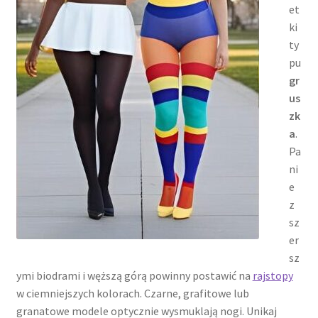
et
ki
ty
pu
gr
us
zk
a
.
Pa
ni
e
z
sz
er
sz
ymi biodrami i węższą górą powinny postawić na
rajstopy
w ciemniejszych kolorach. Czarne, grafitowe lub
granatowe modele optycznie wysmuklają nogi. Unikaj