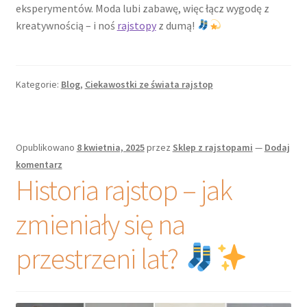
eksperymentów. Moda lubi zabawę, więc łącz wygodę z
kreatywnością – i noś
rajstopy
z dumą!
Kategorie:
Blog
,
Ciekawostki ze świata rajstop
Opublikowano
8 kwietnia, 2025
przez
Sklep z rajstopami
—
Dodaj
komentarz
Historia rajstop – jak
zmieniały się na
przestrzeni lat?