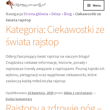
Przejdź
Przejdź
Menu
do
do
Nawigacja
Strona główna
»
Sklep
»
Blog
»
Ciekawostki ze
nawigacji
treści
Rozwiń
Rajstopy
świata rajstop
menu
Kategoria:
Ciekawostki ze
potomne
Rajstopy Orirose
świata rajstop
Pończochy i
zakolanówki
Odkryj fascynujący świat rajstop na naszym blogu!
Podkolanówki i
Znajdziesz ciekawe informacje, historie, porady i
skarpetki
najnowsze trendy związane z rajstopami. Poznaj tajniki ich
wyboru, pielęgnacji oraz wyjątkowe ciekawostki, które
zaskoczą każdą miłośniczkę rajstop.
Wszystkie
produkty
Opublikowano
16 kwietnia, 2025
przez
Sklep z rajstopami
—
Dodaj komentarz
Rozwiń
Recenzje
Rajstopy a zdrowie nóg –
menu