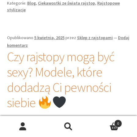
Kategorie:
Blog
,
Ciekawostki ze świata rajstop
,
Rajstopowe
stylizacje
Opublikowano
5 kwietnia, 2025
przez
Sklep z rajstopami
—
Dodaj
komentarz
Czy rajstopy mogą być
sexy? Modele, które
dodadzą Ci pewności
siebie
0
Wyszukiwarka
produktów