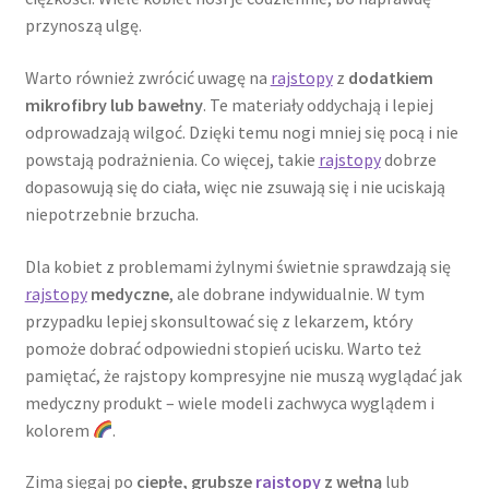
przynoszą ulgę.
Warto również zwrócić uwagę na
rajstopy
z
dodatkiem
mikrofibry lub bawełny
. Te materiały oddychają i lepiej
odprowadzają wilgoć. Dzięki temu nogi mniej się pocą i nie
powstają podrażnienia. Co więcej, takie
rajstopy
dobrze
dopasowują się do ciała, więc nie zsuwają się i nie uciskają
niepotrzebnie brzucha.
Dla kobiet z problemami żylnymi świetnie sprawdzają się
rajstopy
medyczne
, ale dobrane indywidualnie. W tym
przypadku lepiej skonsultować się z lekarzem, który
pomoże dobrać odpowiedni stopień ucisku. Warto też
pamiętać, że rajstopy kompresyjne nie muszą wyglądać jak
medyczny produkt – wiele modeli zachwyca wyglądem i
kolorem
.
Zimą sięgaj po
ciepłe, grubsze
rajstopy
z wełną
lub