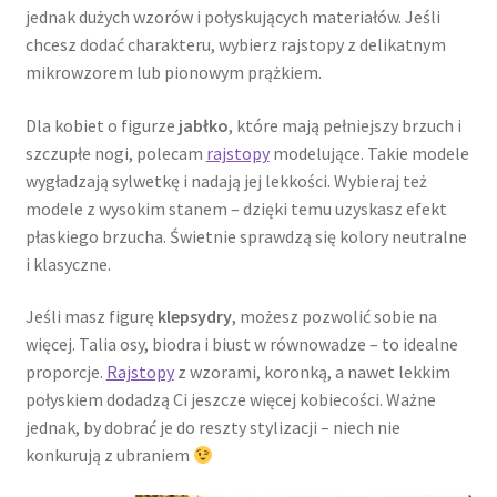
jednak dużych wzorów i połyskujących materiałów. Jeśli
chcesz dodać charakteru, wybierz rajstopy z delikatnym
mikrowzorem lub pionowym prążkiem.
Dla kobiet o figurze
jabłko
, które mają pełniejszy brzuch i
szczupłe nogi, polecam
rajstopy
modelujące. Takie modele
wygładzają sylwetkę i nadają jej lekkości. Wybieraj też
modele z wysokim stanem – dzięki temu uzyskasz efekt
płaskiego brzucha. Świetnie sprawdzą się kolory neutralne
i klasyczne.
Jeśli masz figurę
klepsydry
, możesz pozwolić sobie na
więcej. Talia osy, biodra i biust w równowadze – to idealne
proporcje.
Rajstopy
z wzorami, koronką, a nawet lekkim
połyskiem dodadzą Ci jeszcze więcej kobiecości. Ważne
jednak, by dobrać je do reszty stylizacji – niech nie
konkurują z ubraniem