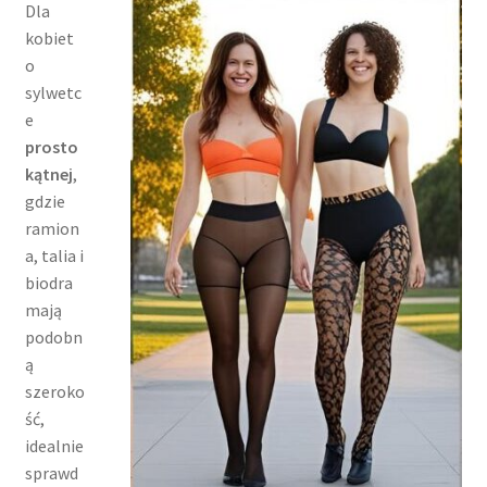
Dla
kobiet
o
sylwetc
e
prosto
kątnej
,
gdzie
ramion
a, talia i
biodra
mają
podobn
ą
szeroko
ść,
idealnie
sprawd