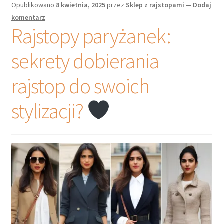
Opublikowano
8 kwietnia, 2025
przez
Sklep z rajstopami
—
Dodaj
komentarz
Rajstopy paryżanek:
sekrety dobierania
rajstop do swoich
stylizacji?