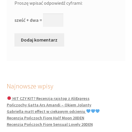
Proszę wpisać odpowiedź cyframi:
sześć + dwa =
Najnowsze wpisy
HIT CZY KIT? Recenzja rajstop z AliExpress
Pończochy Gatta Ars Amandi – Okiem Jolanty
Gabriella matt effect w ciekawym odcieniu
Recenzja Pończoch Fiore Half Moon 20DEN
Recenzja Pończoch Fiore Sensual Lovely 20DEN