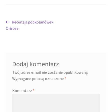
Nawigacja
Poprzedni
Recenzja podkolanówek
wpis:
Orirose
wpisu
Dodaj komentarz
Twój adres email nie zostanie opublikowany.
Wymagane pola są oznaczone
*
Komentarz
*