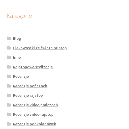
Kategorie
Blog
Ciekawostki ze świata rajstop
Inne
Rajstopowe stylizacje
Recenzje
Recenzje pończoch
Recenzje rajstop
Recenzje video pończoch
Recenzje video rajstop
Rezenzje podkolanówek