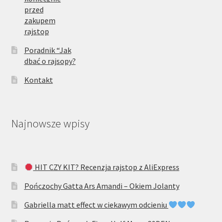
przed
zakupem
rajstop
Poradnik “Jak
dbać o rajsopy?
Kontakt
Najnowsze wpisy
HIT CZY KIT? Recenzja rajstop z AliExpress
Pończochy Gatta Ars Amandi – Okiem Jolanty
Gabriella matt effect w ciekawym odcieniu