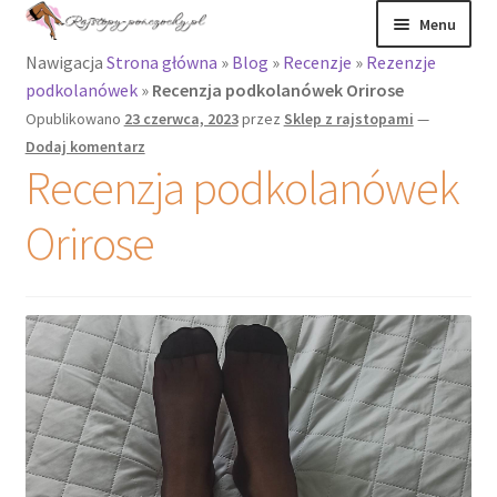
Menu
Nawigacja
Strona główna
»
Blog
»
Recenzje
»
Rezenzje
Rajstopy
podkolanówek
»
Recenzja podkolanówek Orirose
Opublikowano
23 czerwca, 2023
przez
Sklep z rajstopami
—
Rajstopy Orirose
Dodaj komentarz
Recenzja podkolanówek
Pończochy i
zakolanówki
Orirose
Podkolanówki i
skarpetki
Wszystkie
produkty
Recenzje