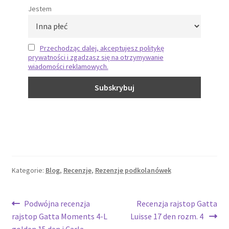
Jestem
Przechodząc dalej, akceptujesz politykę
prywatności i zgadzasz się na otrzymywanie
wiadomości reklamowych.
Kategorie:
Blog
,
Recenzje
,
Rezenzje podkolanówek
Podwójna recenzja
Recenzja rajstop Gatta
rajstop Gatta Moments 4-L
Luisse 17 den rozm. 4
golden 15 den i Carla