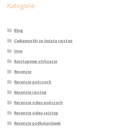
Kategorie
Blog
Ciekawostki ze świata rajstop
Inne
Rajstopowe stylizacje
Recenzje
Recenzje pończoch
Recenzje rajstop
Recenzje video pończoch
Recenzje video rajstop
Rezenzje podkolanówek