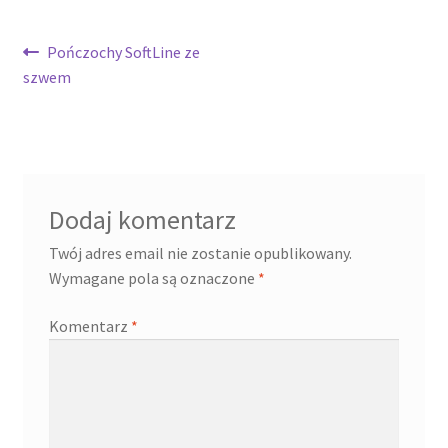
Nawigacja
Poprzedni
Pończochy SoftLine ze
wpis:
szwem
wpisu
Dodaj komentarz
Twój adres email nie zostanie opublikowany.
Wymagane pola są oznaczone
*
Komentarz
*