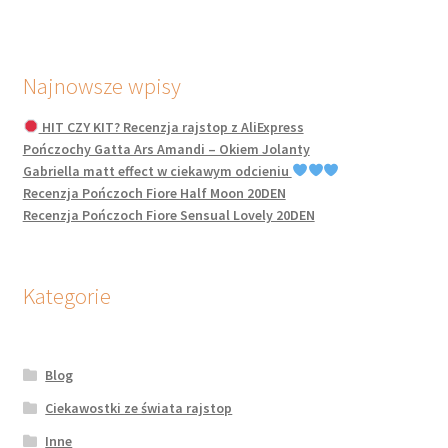
Najnowsze wpisy
HIT CZY KIT? Recenzja rajstop z AliExpress
Pończochy Gatta Ars Amandi – Okiem Jolanty
Gabriella matt effect w ciekawym odcieniu
Recenzja Pończoch Fiore Half Moon 20DEN
Recenzja Pończoch Fiore Sensual Lovely 20DEN
Kategorie
Blog
Ciekawostki ze świata rajstop
Inne