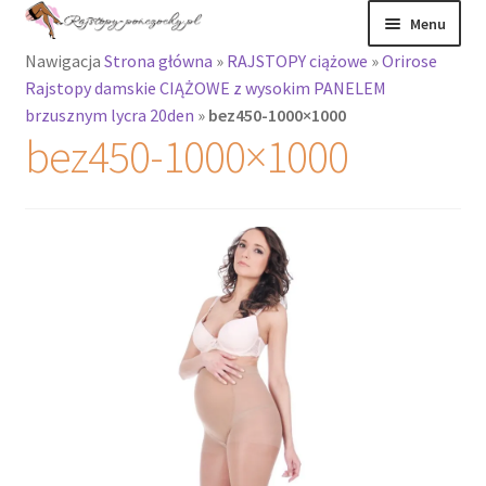
Przejdź
Przejdź
Menu
do
do
Nawigacja
Strona główna
»
RAJSTOPY ciążowe
»
Orirose
nawigacji
treści
Rozwiń
Rajstopy
Rajstopy damskie CIĄŻOWE z wysokim PANELEM
menu
brzusznym lycra 20den
»
bez450-1000×1000
potomne
Rajstopy Orirose
bez450-1000×1000
Pończochy i
zakolanówki
Podkolanówki i
skarpetki
Wszystkie
produkty
Rozwiń
Recenzje
menu