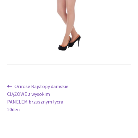
potomne
Nawigacja
Poprzedni
Orirose Rajstopy damskie
wpis:
CIĄŻOWE z wysokim
wpisu
PANELEM brzusznym lycra
20den