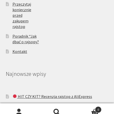
Przeczytaj
koniecznie
przed
zakupem
rajstop
Poradnik “Jak
dbać o rajsopy?
Kontakt
Najnowsze wpisy
HIT CZY KIT? Recenzja rajstop z AliExpress
Pończochy Gatta Ars Amandi – Okiem Jolanty
0