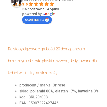
5.0
Na podstawie 14 opinii
powered by
G
o
o
g
l
e
oceń nas na
Rajstopy ciążowe o grubości 20 den z panelem
brzusznym, obszyte płaskim szwem, dedykowane dla
kobiet w II i III trymestrze ciąży.
producent / marka:
Orirose
skład:
poliamid 80%, elastan 17%, bawełna 3%
kod:
CRL20/003
EAN: 05907222427446