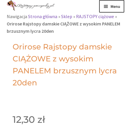
Menu
Nawigacja
Strona główna
»
Sklep
»
RAJSTOPY ciążowe
»
Rajstopy
Orirose Rajstopy damskie CIĄŻOWE z wysokim PANELEM
brzusznym lycra 20den
Rajstopy Orirose
Orirose Rajstopy damskie
Pończochy i
CIĄŻOWE z wysokim
zakolanówki
PANELEM brzusznym lycra
Podkolanówki i
20den
skarpetki
Wszystkie
produkty
12,30
zł