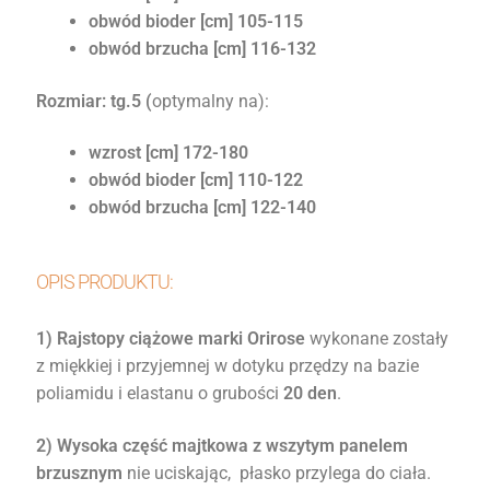
obwód bioder [cm] 105-115
obwód brzucha [cm] 116-132
Rozmiar: tg.5 (
optymalny na):
wzrost [cm] 172-180
obwód bioder [cm] 110-122
obwód brzucha [cm] 122-140
OPIS PRODUKTU:
1) Rajstopy ciążowe marki Orirose
wykonane zostały
z miękkiej i przyjemnej w dotyku przędzy na bazie
poliamidu i elastanu o grubości
20 den
.
2) Wysoka część majtkowa z wszytym panelem
brzusznym
nie uciskając, płasko przylega do ciała.