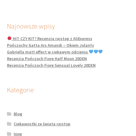
Najnowsze wpisy
HIT CZY KIT? Recenzja rajstop z AliExpress
Pończochy Gatta Ars Amandi – Okiem Jolanty
Gabriella matt effect w ciekawym odcieniu
Recenzja Pończoch Fiore Half Moon 20DEN
Recenzja Pończoch Fiore Sensual Lovely 20DEN
Kategorie
Blog
Ciekawostki ze świata rajstop
Inne