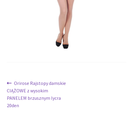
potomne
Nawigacja
Poprzedni
Orirose Rajstopy damskie
wpis:
CIĄŻOWE z wysokim
wpisu
PANELEM brzusznym lycra
20den