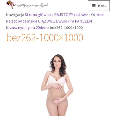
Przejdź
Przejdź
Menu
do
do
Nawigacja
Strona główna
»
RAJSTOPY ciążowe
»
Orirose
nawigacji
treści
Rozwiń
Rajstopy
Rajstopy damskie CIĄŻOWE z wysokim PANELEM
menu
brzusznym lycra 20den
»
bez262-1000×1000
potomne
Rajstopy Orirose
bez262-1000×1000
Pończochy i
zakolanówki
Podkolanówki i
skarpetki
Wszystkie
produkty
Rozwiń
Recenzje
menu