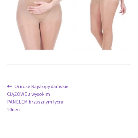
potomne
Nawigacja
Poprzedni
Orirose Rajstopy damskie
wpis:
CIĄŻOWE z wysokim
wpisu
PANELEM brzusznym lycra
20den