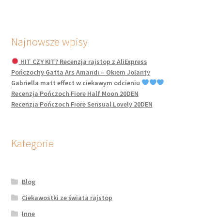
Najnowsze wpisy
HIT CZY KIT? Recenzja rajstop z AliExpress
Pończochy Gatta Ars Amandi – Okiem Jolanty
Gabriella matt effect w ciekawym odcieniu
Recenzja Pończoch Fiore Half Moon 20DEN
Recenzja Pończoch Fiore Sensual Lovely 20DEN
Kategorie
Blog
Ciekawostki ze świata rajstop
Inne