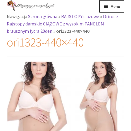
Przejdź
Przejdź
Menu
do
do
Nawigacja
Strona główna
»
RAJSTOPY ciążowe
»
Orirose
nawigacji
treści
Rozwiń
Rajstopy
Rajstopy damskie CIĄŻOWE z wysokim PANELEM
menu
brzusznym lycra 20den
»
ori1323-440×440
potomne
Rajstopy Orirose
ori1323-440×440
Pończochy i
zakolanówki
Podkolanówki i
skarpetki
Wszystkie
produkty
Rozwiń
Recenzje
menu