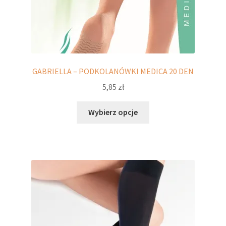
GABRIELLA – PODKOLANÓWKI MEDICA 20 DEN
5,85
zł
Ten
Wybierz opcje
produkt
ma
wiele
wariantów.
Opcje
można
wybrać
na
stronie