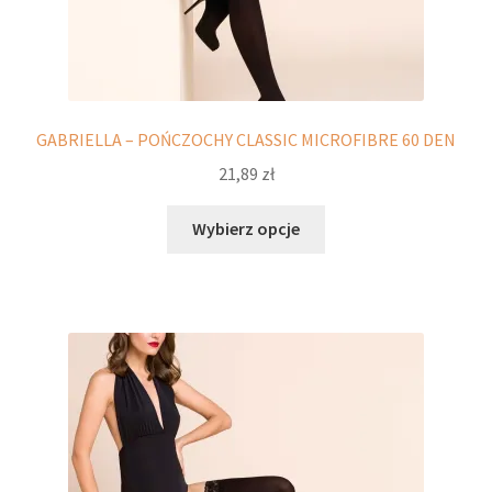
GABRIELLA – POŃCZOCHY CLASSIC MICROFIBRE 60 DEN
21,89
zł
Ten
Wybierz opcje
produkt
ma
wiele
wariantów.
Opcje
można
wybrać
na
stronie
produktu