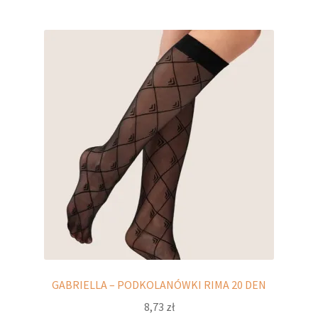
wiele
wariantów.
Opcje
można
wybrać
na
stronie
produktu
GABRIELLA – PODKOLANÓWKI RIMA 20 DEN
8,73
zł