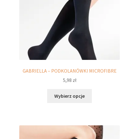
produktu
GABRIELLA – PODKOLANÓWKI MICROFIBRE
5,98
zł
Ten
Wybierz opcje
produkt
ma
wiele
wariantów.
Opcje