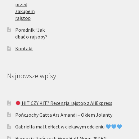
przed
zakupem
rajstop
Poradnik “Jak
dbać o rajsopy?
Kontakt
Najnowsze wpisy
HIT CZY KIT? Recenzja rajstop z AliExpress
Pończochy Gatta Ars Amandi – Okiem Jolanty
Gabriella matt effect w ciekawym odcieniu
Recenzja Pończoch Fiore Half Moon 20DEN