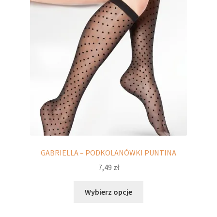
można
wybrać
na
stronie
produktu
GABRIELLA – PODKOLANÓWKI PUNTINA
7,49
zł
Ten
Wybierz opcje
produkt
ma