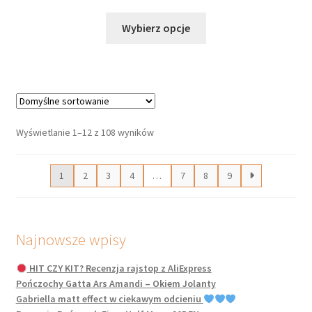
Ten
Wybierz opcje
produkt
ma
wiele
wariantów.
Opcje
można
Wyświetlanie 1–12 z 108 wyników
wybrać
na
1
2
3
4
…
7
8
9
stronie
produktu
Najnowsze wpisy
HIT CZY KIT? Recenzja rajstop z AliExpress
Pończochy Gatta Ars Amandi – Okiem Jolanty
Gabriella matt effect w ciekawym odcieniu