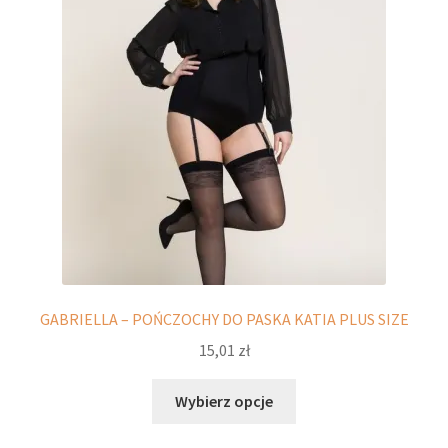
można
wybrać
na
stronie
produktu
GABRIELLA – POŃCZOCHY DO PASKA KATIA PLUS SIZE
15,01
zł
Ten
Wybierz opcje
produkt
ma