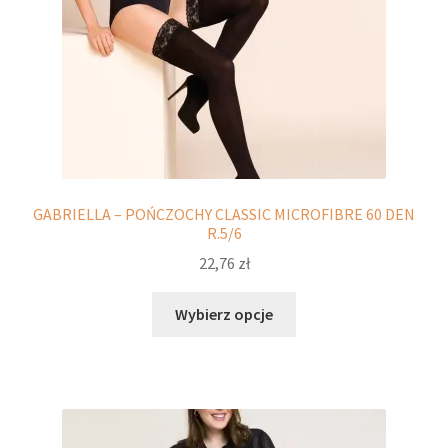
GABRIELLA – POŃCZOCHY CLASSIC MICROFIBRE 60 DEN
R.5/6
22,76
zł
Ten
Wybierz opcje
produkt
ma
wiele
wariantów.
Opcje