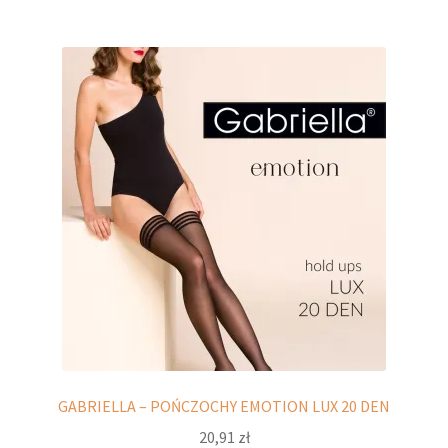
wiele
wariantów.
Opcje
można
wybrać
na
stronie
produktu
GABRIELLA – POŃCZOCHY EMOTION LUX 20 DEN
20,91
zł