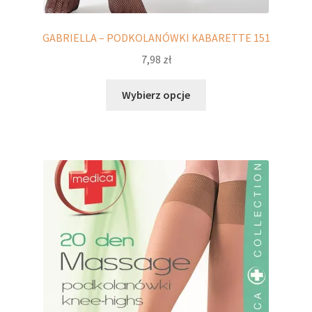
GABRIELLA – PODKOLANÓWKI KABARETTE 151
7,98
zł
Ten
Wybierz opcje
produkt
ma
wiele
wariantów.
Opcje
można
wybrać
na
stronie
produktu