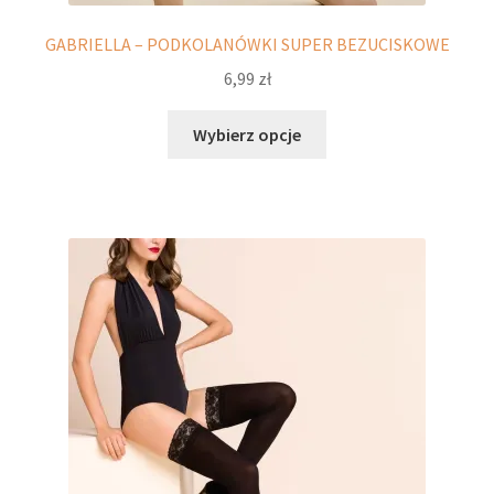
GABRIELLA – PODKOLANÓWKI SUPER BEZUCISKOWE
6,99
zł
Ten
Wybierz opcje
produkt
ma
wiele
wariantów.
Opcje
można
wybrać
na
stronie
produktu