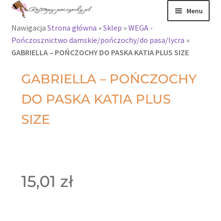
Menu
Nawigacja
Strona główna
»
Sklep
»
WEGA -
Rajstopy
Pończosznictwo damskie/pończochy/do pasa/lycra
»
GABRIELLA – POŃCZOCHY DO PASKA KATIA PLUS SIZE
Rajstopy Orirose
GABRIELLA – POŃCZOCHY
Pończochy i
DO PASKA KATIA PLUS
zakolanówki
SIZE
Podkolanówki i
skarpetki
Wszystkie
produkty
15,01
zł