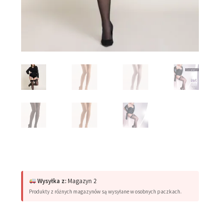
Wysyłka z:
Magazyn 2
Produkty z różnych magazynów są wysyłane w osobnych paczkach.