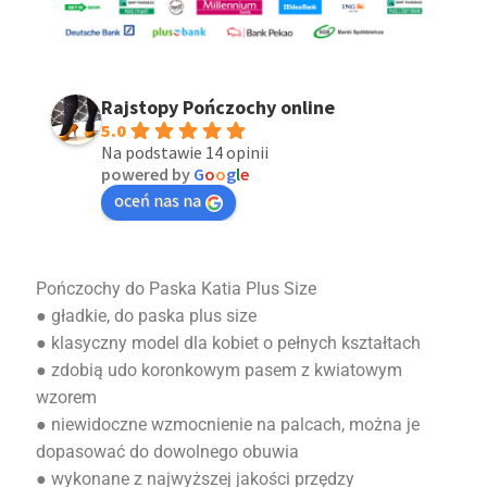
Rajstopy Pończochy online
5.0
Na podstawie 14 opinii
powered by
G
o
o
g
l
e
oceń nas na
Pończochy do Paska Katia Plus Size
● gładkie, do paska plus size
● klasyczny model dla kobiet o pełnych kształtach
● zdobią udo koronkowym pasem z kwiatowym
wzorem
● niewidoczne wzmocnienie na palcach, można je
dopasować do dowolnego obuwia
● wykonane z najwyższej jakości przędzy