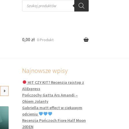
Wyszukiwarka
produktów
0,00
zł
0 Produkt
Najnowsze wpisy
HIT CZY KIT? Recenzja rajstop z
AliExpress
Pończochy Gatta Ars Amandi –
Okiem Jolanty
Gabriella matt effect w ciekawym
odcieniu
Recenzja Pończoch Fiore Half Moon
20DEN