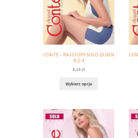
stronie
produktu
CONTE – RAJSTOPY SOLO 20 DEN
CON
R.2-4
8,14
zł
Ten
Wybierz opcje
produkt
ma
wiele
wariantów.
Opcje
można
wybrać
na