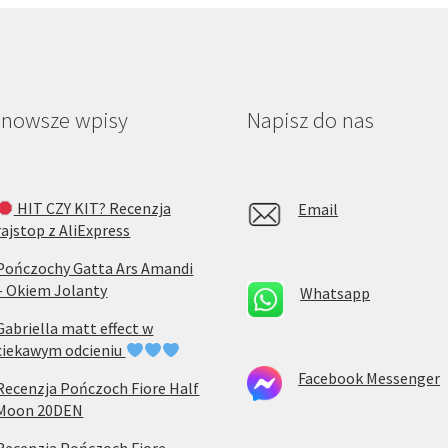
produktu
pro
jnowsze wpisy
Napisz do nas
HIT CZY KIT? Recenzja
Email
rajstop z AliExpress
Pończochy Gatta Ars Amandi
– Okiem Jolanty
Whatsapp
Gabriella matt effect w
ciekawym odcieniu
Facebook Messenger
Recenzja Pończoch Fiore Half
Moon 20DEN