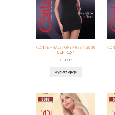
CONTE – RAJSTOPY PRESTIGE 20
CON
DEN R.2-4
13,47
zł
Ten
Wybierz opcje
produkt
ma
wiele
wariantów.
Opcje
można
wybrać
na