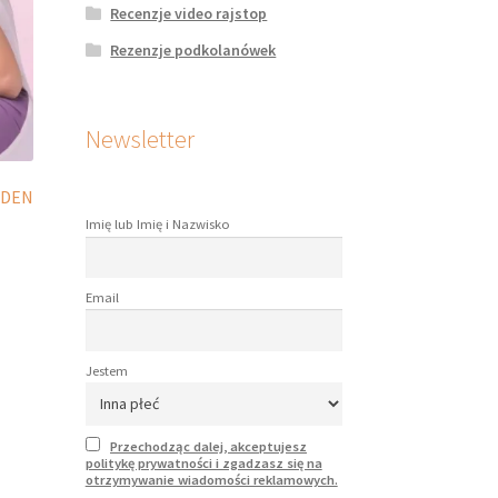
Recenzje video rajstop
onie
duktu
Rezenzje podkolanówek
Newsletter
 DEN
Imię lub Imię i Nazwisko
Email
dukt
le
Jestem
iantów.
je
na
Przechodząc dalej, akceptujesz
rać
politykę prywatności i zgadzasz się na
otrzymywanie wiadomości reklamowych.