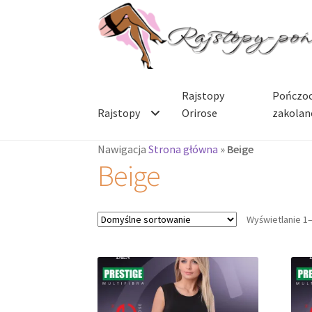
Przejdź
Przejdź
do
do
nawigacji
treści
Rajstopy
Pończoc
Rajstopy
Orirose
zakolan
Nawigacja
Strona główna
»
Beige
Beige
Wyświetlanie 1