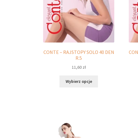
stronie
produktu
CONTE – RAJSTOPY SOLO 40 DEN
CON
R.5
11,60
zł
Ten
Wybierz opcje
produkt
ma
wiele
wariantów.
Opcje
można
wybrać
na