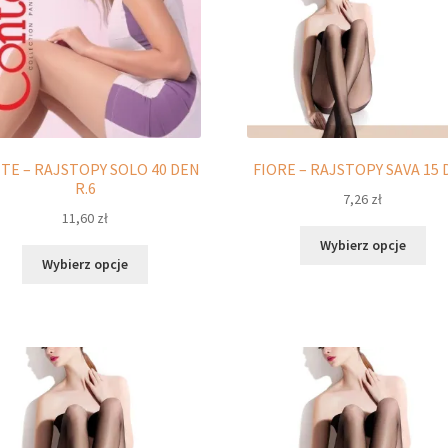
stronie
str
produktu
pro
TE – RAJSTOPY SOLO 40 DEN
FIORE – RAJSTOPY SAVA 15
R.6
7,26
zł
11,60
zł
Ten
Wybierz opcje
Ten
pro
Wybierz opcje
produkt
ma
ma
wie
wiele
war
wariantów.
Opc
Opcje
moż
można
wyb
wybrać
na
na
str