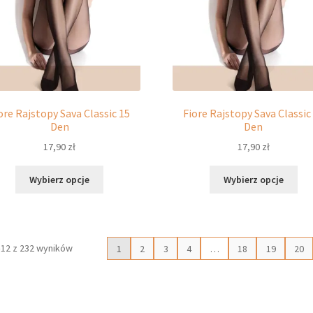
stronie
pro
produktu
ore Rajstopy Sava Classic 15
Fiore Rajstopy Sava Classic
Den
Den
17,90
zł
17,90
zł
Ten
Ten
Wybierz opcje
Wybierz opcje
produkt
pro
ma
ma
wiele
wie
wariantów.
war
–12 z 232 wyników
1
2
3
4
…
18
19
20
Opcje
Opc
można
moż
wybrać
wyb
na
na
stronie
str