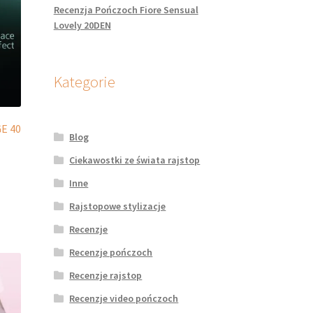
Recenzja Pończoch Fiore Sensual
Lovely 20DEN
Kategorie
E 40
Blog
Ciekawostki ze świata rajstop
Inne
dukt
Rajstopowe stylizacje
Recenzje
le
iantów.
Recenzje pończoch
je
Recenzje rajstop
na
rać
Recenzje video pończoch