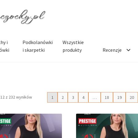
hy i
Podkolanówki
Wszystkie
ówki
i skarpetki
produkty
Recenzje
–12 z 232 wyników
1
2
3
4
…
18
19
20