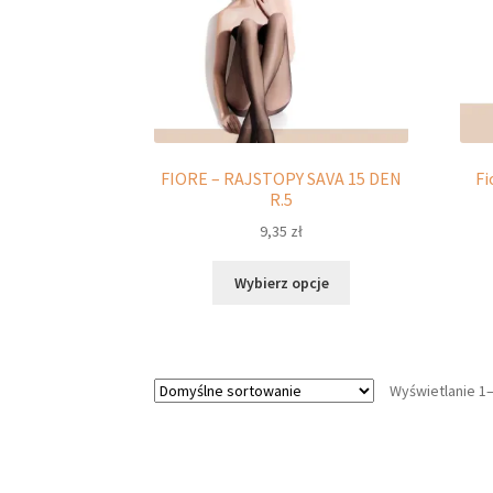
stronie
produktu
FIORE – RAJSTOPY SAVA 15 DEN
Fi
R.5
9,35
zł
Ten
Wybierz opcje
produkt
ma
wiele
wariantów.
Wyświetlanie 1
Opcje
można
wybrać
na
stronie