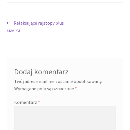
Nawigacja
Poprzedni
Relaksujące rajstopy plus
wpis:
size <3
wpisu
Dodaj komentarz
Twój adres email nie zostanie opublikowany.
Wymagane pola są oznaczone
*
Komentarz
*