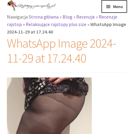
Przejdź
Przejdź
Menu
do
do
Nawigacja
Strona główna
»
Blog
»
Recenzje
»
Recenzje
nawigacji
treści
Rozwiń
Rajstopy
rajstop
»
Relaksujące rajstopy plus size
»
WhatsApp Image
menu
2024-11-29 at 17.24.40
potomne
Rajstopy Orirose
WhatsApp Image 2024-
Pończochy i
11-29 at 17.24.40
zakolanówki
Podkolanówki i
skarpetki
Wszystkie
produkty
Rozwiń
Recenzje
menu