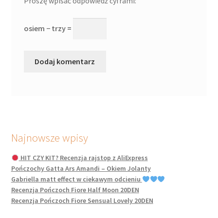
Proszę wpisać odpowiedź cyframi:
osiem − trzy =
Najnowsze wpisy
HIT CZY KIT? Recenzja rajstop z AliExpress
Pończochy Gatta Ars Amandi – Okiem Jolanty
Gabriella matt effect w ciekawym odcieniu
Recenzja Pończoch Fiore Half Moon 20DEN
Recenzja Pończoch Fiore Sensual Lovely 20DEN