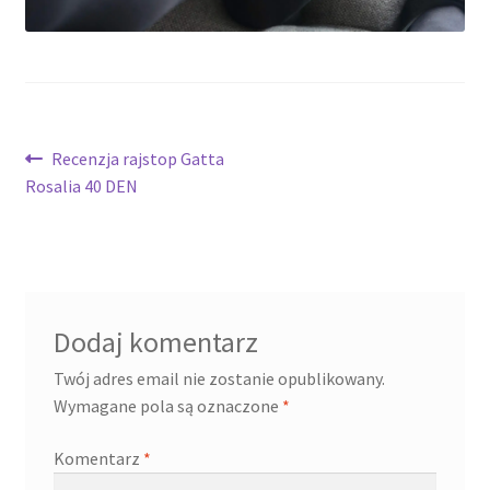
potomne
Nawigacja
Poprzedni
Recenzja rajstop Gatta
wpis:
Rosalia 40 DEN
wpisu
Dodaj komentarz
Twój adres email nie zostanie opublikowany.
Wymagane pola są oznaczone
*
Komentarz
*