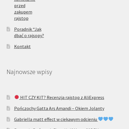
przed
zakupem
rajstop
Poradnik “Jak
dbać o rajsopy?
Kontakt
Najnowsze wpisy
HIT CZY KIT? Recenzja rajstop z AliExpress
Pończochy Gatta Ars Amandi – Okiem Jolanty
Gabriella matt effect w ciekawym odcieniu