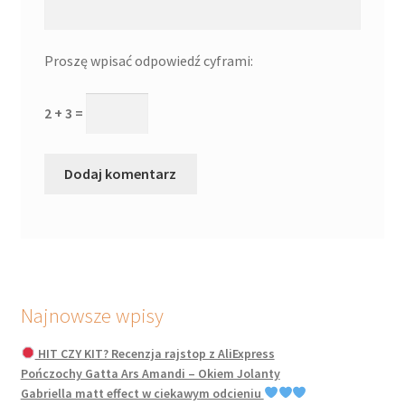
Proszę wpisać odpowiedź cyframi:
2 + 3 =
Najnowsze wpisy
HIT CZY KIT? Recenzja rajstop z AliExpress
Pończochy Gatta Ars Amandi – Okiem Jolanty
Gabriella matt effect w ciekawym odcieniu