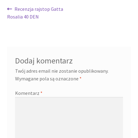
Nawigacja
Poprzedni
Recenzja rajstop Gatta
wpis:
Rosalia 40 DEN
wpisu
Dodaj komentarz
Twój adres email nie zostanie opublikowany.
Wymagane pola są oznaczone
*
Komentarz
*