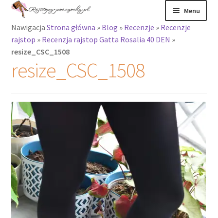
Przejdź
Przejdź
Menu
do
do
Nawigacja
Strona główna
»
Blog
»
Recenzje
»
Recenzje
nawigacji
treści
Rozwiń
Rajstopy
rajstop
»
Recenzja rajstop Gatta Rosalia 40 DEN
»
menu
resize_CSC_1508
potomne
Rajstopy Orirose
resize_CSC_1508
Pończochy i
zakolanówki
Podkolanówki i
skarpetki
Wszystkie
produkty
Rozwiń
Recenzje
menu