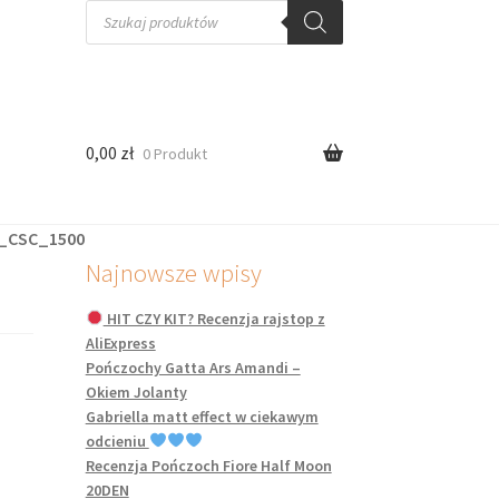
Wyszukiwarka
produktów
0,00
zł
0 Produkt
e_CSC_1500
Najnowsze wpisy
HIT CZY KIT? Recenzja rajstop z
AliExpress
Pończochy Gatta Ars Amandi –
Okiem Jolanty
Gabriella matt effect w ciekawym
odcieniu
Recenzja Pończoch Fiore Half Moon
20DEN