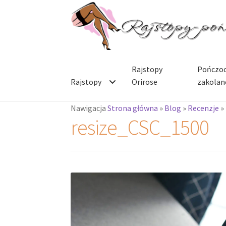
Przejdź
Przejdź
do
do
nawigacji
treści
Rajstopy
Pończoc
Rajstopy
Orirose
zakolan
Nawigacja
Strona główna
»
Blog
»
Recenzje
»
resize_CSC_1500