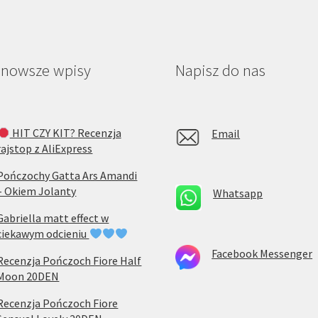
jnowsze wpisy
Napisz do nas
HIT CZY KIT? Recenzja
Email
rajstop z AliExpress
Pończochy Gatta Ars Amandi
– Okiem Jolanty
Whatsapp
Gabriella matt effect w
ciekawym odcieniu
Facebook Messenger
Recenzja Pończoch Fiore Half
Moon 20DEN
Recenzja Pończoch Fiore