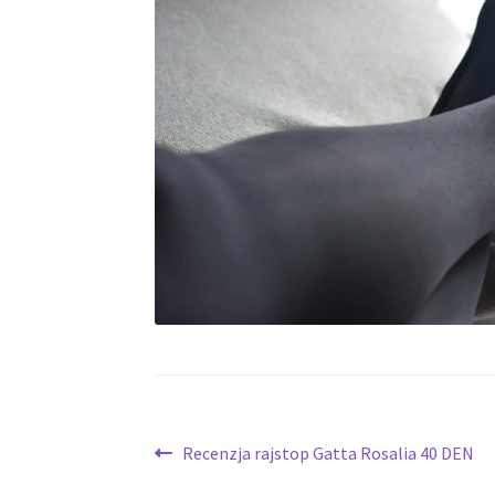
Nawigacja
Poprzedni
Recenzja rajstop Gatta Rosalia 40 DEN
wpis: