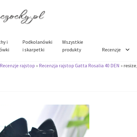
hy i
Podkolanówki
Wszystkie
ówki
i skarpetki
produkty
Recenzje
Recenzje rajstop
»
Recenzja rajstop Gatta Rosalia 40 DEN
»
resiz