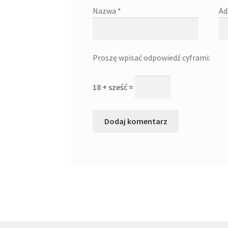
Nazwa
*
Ad
Proszę wpisać odpowiedź cyframi:
18 + sześć =