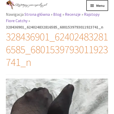
Przejdź
Przejdź
Menu
do
do
Nawigacja
Strona główna
»
Blog
»
Recenzje
»
Rajstopy
nawigacji
treści
Rozwiń
Rajstopy
Fiore Catchy
»
menu
328436901_624024832816585_6801539793011923741_n
potomne
Rajstopy Orirose
328436901_62402483281
Pończochy i
6585_6801539793011923
zakolanówki
741_n
Podkolanówki i
skarpetki
Wszystkie
produkty
Rozwiń
Recenzje
menu