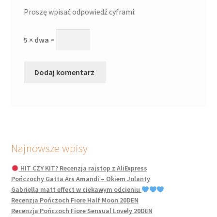
Proszę wpisać odpowiedź cyframi:
5 × dwa =
Najnowsze wpisy
HIT CZY KIT? Recenzja rajstop z AliExpress
Pończochy Gatta Ars Amandi – Okiem Jolanty
Gabriella matt effect w ciekawym odcieniu
Recenzja Pończoch Fiore Half Moon 20DEN
Recenzja Pończoch Fiore Sensual Lovely 20DEN