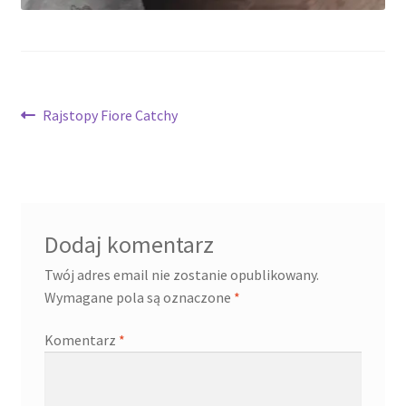
Nawigacja
Poprzedni
Rajstopy Fiore Catchy
wpis:
wpisu
Dodaj komentarz
Twój adres email nie zostanie opublikowany.
Wymagane pola są oznaczone
*
Komentarz
*