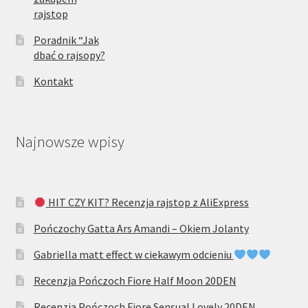
rajstop
Poradnik “Jak
dbać o rajsopy?
Kontakt
Najnowsze wpisy
HIT CZY KIT? Recenzja rajstop z AliExpress
Pończochy Gatta Ars Amandi – Okiem Jolanty
Gabriella matt effect w ciekawym odcieniu
Recenzja Pończoch Fiore Half Moon 20DEN
Recenzja Pończoch Fiore Sensual Lovely 20DEN