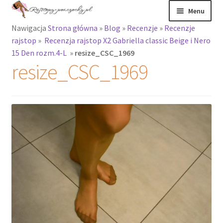
Przejdź
Przejdź
Menu
do
do
Nawigacja
Strona główna
»
Blog
»
Recenzje
»
Recenzje
nawigacji
treści
Rozwiń
Rajstopy
rajstop
»
Recenzja rajstop X2 Gabriella classic Beige i Nero
menu
15 Den rozm.4-L
»
resize_CSC_1969
potomne
Rajstopy Orirose
resize_CSC_1969
Pończochy i
zakolanówki
Podkolanówki i
skarpetki
Wszystkie
produkty
Rozwiń
Recenzje
menu