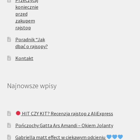
Przeczytaj
koniecznie
przed
zakupem
rajstop
Poradnik “Jak
dbać o rajsopy?
Kontakt
Najnowsze wpisy
HIT CZY KIT? Recenzja rajstop z AliExpress
Pończochy Gatta Ars Amandi – Okiem Jolanty
Gabriella matt effect w ciekawym odcieniu