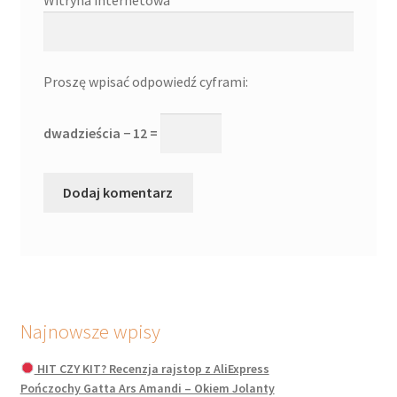
Proszę wpisać odpowiedź cyframi:
dwadzieścia − 12 =
Najnowsze wpisy
HIT CZY KIT? Recenzja rajstop z AliExpress
Pończochy Gatta Ars Amandi – Okiem Jolanty