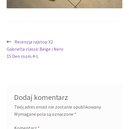
potomne
Nawigacja
Poprzedni
Recenzja rajstop X2
wpis:
Gabriella classic Beige i Nero
wpisu
15 Den rozm.4-L
Dodaj komentarz
Twój adres email nie zostanie opublikowany.
Wymagane pola są oznaczone
*
Komentarz
*