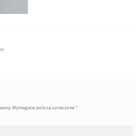
ero
owany.
Wymagane pola są oznaczone
*