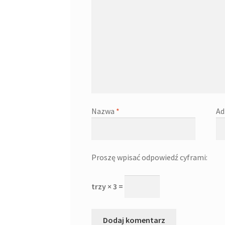
Nazwa
*
Ad
Proszę wpisać odpowiedź cyframi:
trzy × 3 =