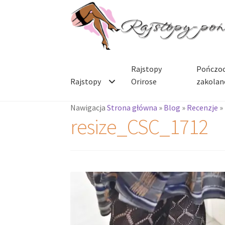
Przejdź
Przejdź
do
do
nawigacji
treści
Rajstopy
Pończoc
Rajstopy
Orirose
zakolan
Nawigacja
Strona główna
»
Blog
»
Recenzje
»
resize_CSC_1712