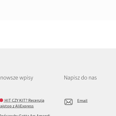
jnowsze wpisy
Napisz do nas
HIT CZY KIT? Recenzja
Email
rajstop z AliExpress
Pończochy Gatta Ars Amandi