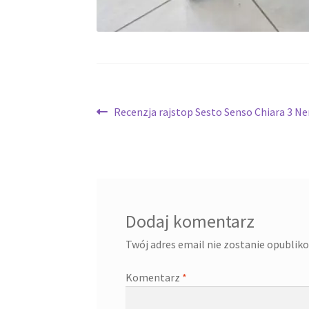
Nawigacja
Poprzedni
Recenzja rajstop Sesto Senso Chiara 3 N
wpis:
wpisu
Dodaj komentarz
Twój adres email nie zostanie opublik
Komentarz
*