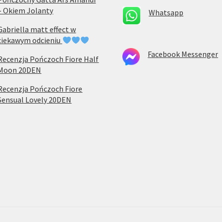
– Okiem Jolanty
Whatsapp
Gabriella matt effect w
ciekawym odcieniu
Facebook Messenger
Recenzja Pończoch Fiore Half
Moon 20DEN
Recenzja Pończoch Fiore
Sensual Lovely 20DEN