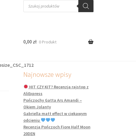
Wyszukiwarka
produktów
0,00
zł
0 Produkt
esize_CSC_1712
Najnowsze wpisy
HIT CZY KIT? Recenzja rajstop z
AliExpress
Pończochy Gatta Ars Amandi –
Okiem Jolanty
Gabriella matt effect w ciekawym
odcieniu
Recenzja Pończoch Fiore Half Moon
20DEN