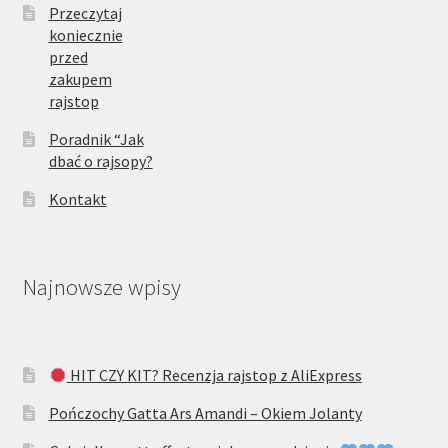
Przeczytaj
koniecznie
przed
zakupem
rajstop
Poradnik “Jak
dbać o rajsopy?
Kontakt
Najnowsze wpisy
HIT CZY KIT? Recenzja rajstop z AliExpress
Pończochy Gatta Ars Amandi – Okiem Jolanty