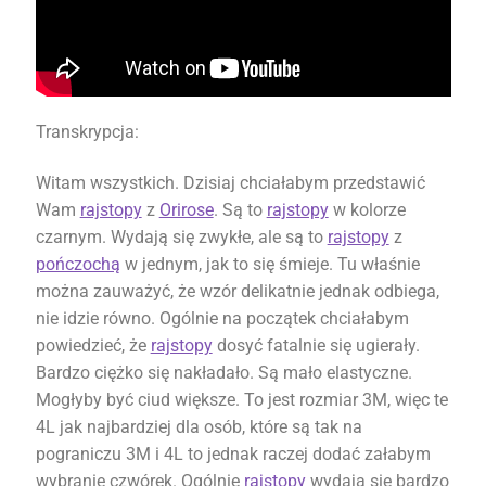
Transkrypcja:
Witam wszystkich. Dzisiaj chciałabym przedstawić
Wam
rajstopy
z
Orirose
. Są to
rajstopy
w kolorze
czarnym. Wydają się zwykłe, ale są to
rajstopy
z
pończochą
w jednym, jak to się śmieje. Tu właśnie
można zauważyć, że wzór delikatnie jednak odbiega,
nie idzie równo. Ogólnie na początek chciałabym
powiedzieć, że
rajstopy
dosyć fatalnie się ugierały.
Bardzo ciężko się nakładało. Są mało elastyczne.
Mogłyby być ciud większe. To jest rozmiar 3M, więc te
4L jak najbardziej dla osób, które są tak na
pograniczu 3M i 4L to jednak raczej dodać załabym
wybranie czwórek. Ogólnie
rajstopy
wydają się bardzo