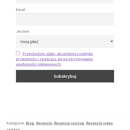
Email
Jestem
Przechodząc dalej, akceptujesz politykę
prywatności i zgadzasz się na otrzymywanie
wiadomości reklamowych.
Kategorie:
Blog
,
Recenzje
,
Recenzje rajstop
,
Recenzje video
rajstop