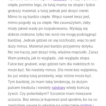
ciepłe, pomimo tego, że tutaj mamy na stopie i łydce
grubszy materiał, a tutaj jednak jest dosyć cienki.
Mimo to są bardzo ciepłe. Wręcz nawet teraz jest,
mimo pogody są za ciepłe. Nie zauważyłam, żeby
miały jakieś wady po rozpakowaniu. Wydają się
dobrze zrobione, tylko ten wzór nie mogę podciągnąć
bardziej. Jednak gdzieś on się rozchodzi, więc to jest
duży minus. Materiał jest bardzo przyjemny dotyku.
Nic nie haczy, jest dosyć miły, właśnie mięciutki. Zaraz
Wam pokażę, jak to wygląda. Jak wygląda stopa.
Falce bez grubień, więc gdzieś tam dla niektórych to
może być. No niestety minus. Dla mnie bez wątpienia,
bo już widzę tutaj prześwity, więc różnie może być.
Tym bardziej, że mam taką tendencję, że dużym
palcem treobuta i niestety
rajstopy
wtedy kończą
żywot. Czy poleciłabym? Szczerze mam mieszane
uczucia. Bez sensu je kupować pod spodnie, bo na co
zwróciłam uwagę to właśnie na połączenie
rajstop
i