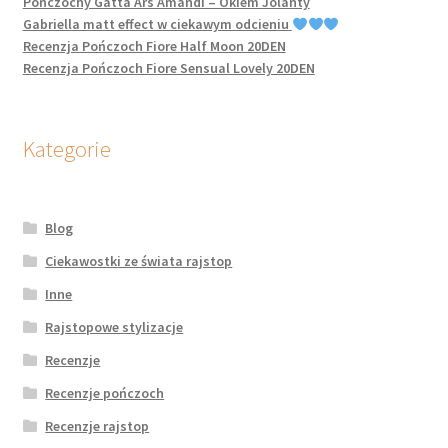
Pończochy Gatta Ars Amandi – Okiem Jolanty
Gabriella matt effect w ciekawym odcieniu
Recenzja Pończoch Fiore Half Moon 20DEN
Recenzja Pończoch Fiore Sensual Lovely 20DEN
Kategorie
Blog
Ciekawostki ze świata rajstop
Inne
Rajstopowe stylizacje
Recenzje
Recenzje pończoch
Recenzje rajstop