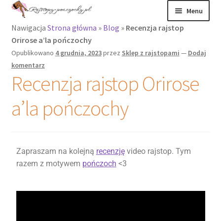
Menu
Nawigacja
Strona główna
»
Blog
»
Recenzja rajstop
Rajstopy
Orirose a’la pończochy
Opublikowano
4 grudnia, 2023
przez
Sklep z rajstopami
—
Dodaj
Rajstopy Orirose
komentarz
Recenzja rajstop Orirose
Pończochy i
zakolanówki
a’la pończochy
Podkolanówki i
skarpetki
Zapraszam na kolejną
recenzję
video rajstop. Tym
Wszystkie
razem z motywem
pończoch
<3
produkty
Recenzje