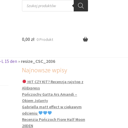
Wyszukiwarka
produktów
0,00
zł
0 Produkt
-L 15 den
»
resize_CSC_2036
Najnowsze wpisy
HIT CZY KIT? Recenzja rajstop z
AliExpress
Pończochy Gatta Ars Amandi –
Okiem Jolanty
Gabriella matt effect w ciekawym
odcieniu
Recenzja Pończoch Fiore Half Moon
20DEN