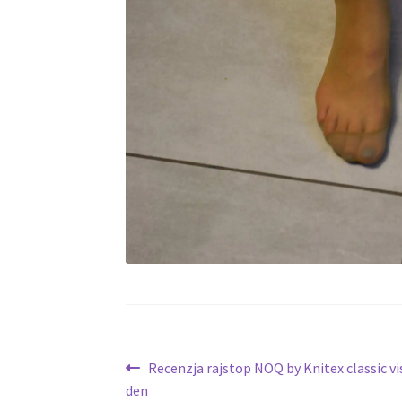
Nawigacja
Poprzedni
Recenzja rajstop NOQ by Knitex classic vi
wpis:
den