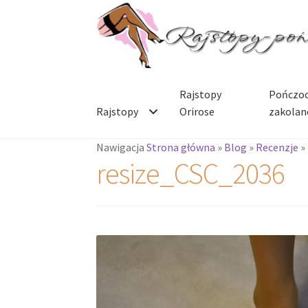
Przejdź
Przejdź
do
do
nawigacji
treści
Rajstopy
Pończoc
Rajstopy
Orirose
zakolan
Nawigacja
Strona główna
»
Blog
»
Recenzje
»
resize_CSC_2036