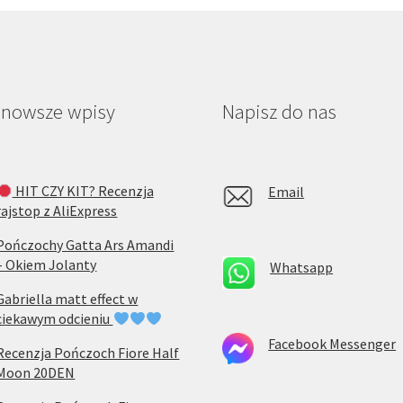
jnowsze wpisy
Napisz do nas
HIT CZY KIT? Recenzja
Email
rajstop z AliExpress
Pończochy Gatta Ars Amandi
– Okiem Jolanty
Whatsapp
Gabriella matt effect w
ciekawym odcieniu
Facebook Messenger
Recenzja Pończoch Fiore Half
Moon 20DEN