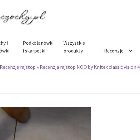
hy i
Podkolanówki
Wszystkie
ówki
i skarpetki
produkty
Recenzje
Recenzje rajstop
»
Recenzja rajstop NOQ by Knitex classic vision 4