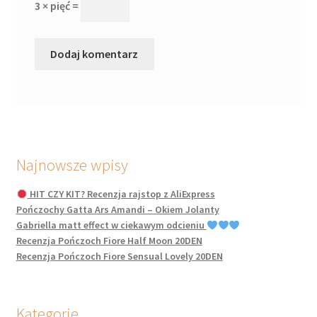
3 × pięć =
Najnowsze wpisy
HIT CZY KIT? Recenzja rajstop z AliExpress
Pończochy Gatta Ars Amandi – Okiem Jolanty
Gabriella matt effect w ciekawym odcieniu
Recenzja Pończoch Fiore Half Moon 20DEN
Recenzja Pończoch Fiore Sensual Lovely 20DEN
Kategorie