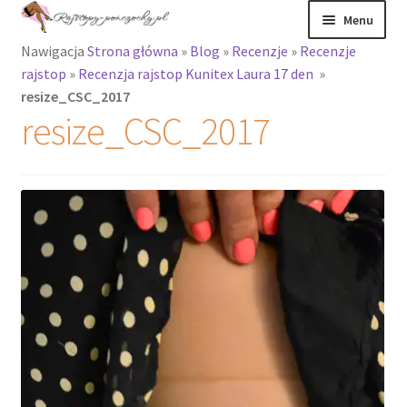
Przejdź
Przejdź
Menu
do
do
Nawigacja
Strona główna
»
Blog
»
Recenzje
»
Recenzje
nawigacji
treści
Rozwiń
Rajstopy
rajstop
»
Recenzja rajstop Kunitex Laura 17 den
»
menu
resize_CSC_2017
potomne
Rajstopy Orirose
resize_CSC_2017
Pończochy i
zakolanówki
Podkolanówki i
skarpetki
Wszystkie
produkty
Rozwiń
Recenzje
menu