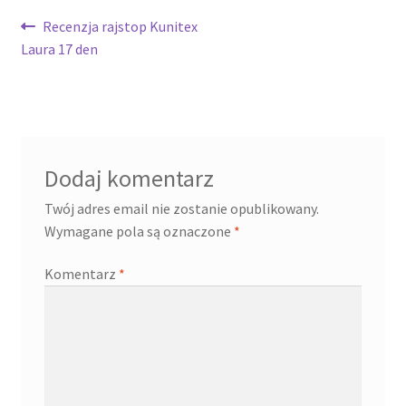
Nawigacja
Poprzedni
Recenzja rajstop Kunitex
wpis:
Laura 17 den
wpisu
Dodaj komentarz
Twój adres email nie zostanie opublikowany.
Wymagane pola są oznaczone
*
Komentarz
*