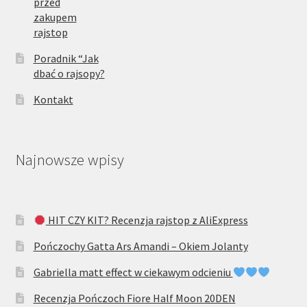
przed
zakupem
rajstop
Poradnik “Jak
dbać o rajsopy?
Kontakt
Najnowsze wpisy
HIT CZY KIT? Recenzja rajstop z AliExpress
Pończochy Gatta Ars Amandi – Okiem Jolanty
Gabriella matt effect w ciekawym odcieniu
Recenzja Pończoch Fiore Half Moon 20DEN