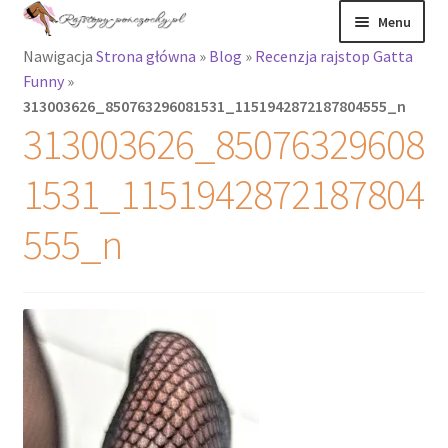
Przejdź
Przejdź
Menu
do
do
Nawigacja
Strona główna
»
Blog
»
Recenzja rajstop Gatta
nawigacji
treści
Rozwiń
Rajstopy
Funny
»
menu
313003626_850763296081531_1151942872187804555_n
potomne
Rajstopy Orirose
313003626_85076329608
Pończochy i
1531_1151942872187804
zakolanówki
555_n
Podkolanówki i
skarpetki
Wszystkie
produkty
Rozwiń
Recenzje
menu