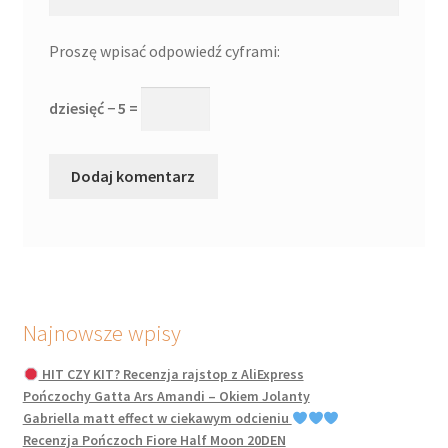
Proszę wpisać odpowiedź cyframi:
dziesięć − 5 =
Najnowsze wpisy
HIT CZY KIT? Recenzja rajstop z AliExpress
Pończochy Gatta Ars Amandi – Okiem Jolanty
Gabriella matt effect w ciekawym odcieniu
Recenzja Pończoch Fiore Half Moon 20DEN