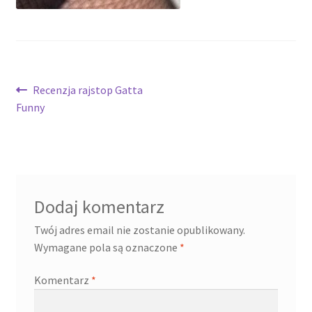
Nawigacja
Poprzedni
Recenzja rajstop Gatta
wpis:
Funny
wpisu
Dodaj komentarz
Twój adres email nie zostanie opublikowany.
Wymagane pola są oznaczone
*
Komentarz
*