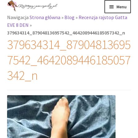
Przejdź
Przejdź
Menu
do
do
Nawigacja
Strona główna
»
Blog
»
Recenzja rajstop Gatta
nawigacji
treści
Rozwiń
Rajstopy
EVE 8 DEN
»
menu
379634314_879048136957542_4642089446185057342_n
potomne
Rajstopy Orirose
379634314_87904813695
Pończochy i
7542_4642089446185057
zakolanówki
342_n
Podkolanówki i
skarpetki
Wszystkie
produkty
Rozwiń
Recenzje
menu