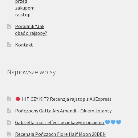
przed
zakupem
rajstop
Poradnik “Jak
dbać o rajsopy?
Kontakt
Najnowsze wpisy
HIT CZY KIT? Recenzja rajstop z AliExpress
Pończochy Gatta Ars Amandi – Okiem Jolanty
Gabriella matt effect w ciekawym odcieniu
Recenzja Pończoch Fiore Half Moon 20DEN