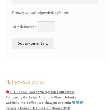
Proszę wpisać odpowiedź cyframi:
10 + dziewięć =
Najnowsze wpisy
HIT CZY KIT? Recenzja rajstop z AliExpress
Pończochy Gatta Ars Amandi – Okiem Jolanty
Gabriella matt effect w ciekawym odcieniu
Recenzja Pończoch Fiore Half Moon 20DEN