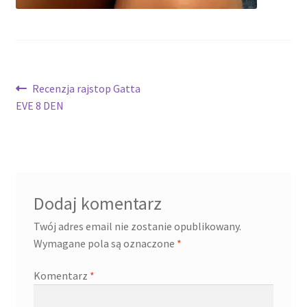
Nawigacja
Poprzedni
Recenzja rajstop Gatta
wpis:
EVE 8 DEN
wpisu
Dodaj komentarz
Twój adres email nie zostanie opublikowany.
Wymagane pola są oznaczone
*
Komentarz
*