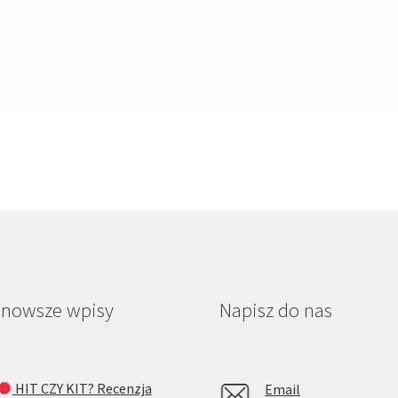
jnowsze wpisy
Napisz do nas
HIT CZY KIT? Recenzja
Email