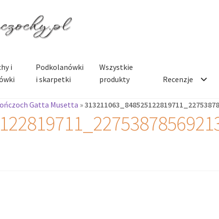
hy i
Podkolanówki
Wszystkie
ówki
i skarpetki
produkty
Recenzje
Pończoch Gatta Musetta
»
313211063_848525122819711_2275387
122819711_2275387856921