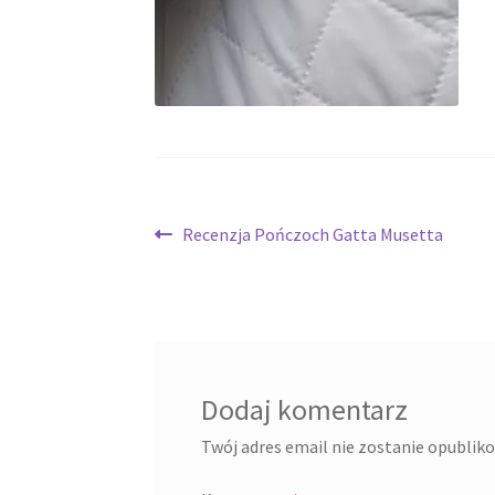
Nawigacja
Poprzedni
Recenzja Pończoch Gatta Musetta
wpis:
wpisu
Dodaj komentarz
Twój adres email nie zostanie opublik