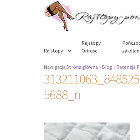
Przejdź
Przejdź
do
do
nawigacji
treści
Rajstopy
Pończoc
Rajstopy
Orirose
zakolan
Nawigacja
Strona główna
»
Blog
»
Recenzja 
313211063_848525
5688_n