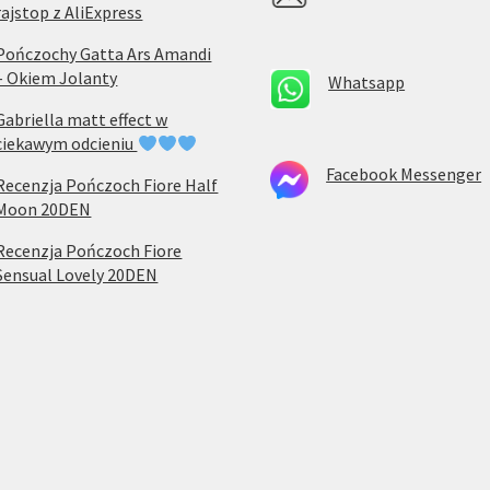
rajstop z AliExpress
Pończochy Gatta Ars Amandi
– Okiem Jolanty
Whatsapp
Gabriella matt effect w
ciekawym odcieniu
Facebook Messenger
Recenzja Pończoch Fiore Half
Moon 20DEN
Recenzja Pończoch Fiore
Sensual Lovely 20DEN