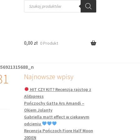
Wyszukiwarka
produktów
0,00
zł
0 Produkt
856921315688_n
31
Najnowsze wpisy
HIT CZY KIT? Recenzja rajstop z
AliExpress
Pończochy Gatta Ars Amandi –
Okiem Jolanty
Gabriella matt effect w ciekawym
odcieniu
Recenzja Pończoch Fiore Half Moon
20DEN