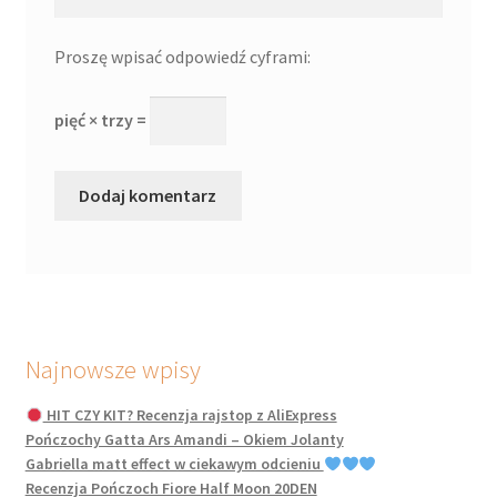
Proszę wpisać odpowiedź cyframi:
pięć × trzy =
Najnowsze wpisy
HIT CZY KIT? Recenzja rajstop z AliExpress
Pończochy Gatta Ars Amandi – Okiem Jolanty
Gabriella matt effect w ciekawym odcieniu
Recenzja Pończoch Fiore Half Moon 20DEN