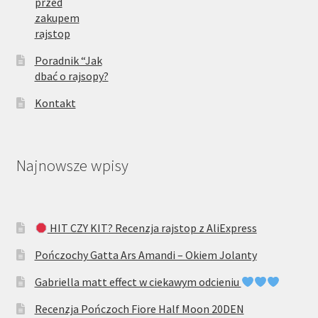
przed
zakupem
rajstop
Poradnik “Jak
dbać o rajsopy?
Kontakt
Najnowsze wpisy
HIT CZY KIT? Recenzja rajstop z AliExpress
Pończochy Gatta Ars Amandi – Okiem Jolanty
Gabriella matt effect w ciekawym odcieniu
Recenzja Pończoch Fiore Half Moon 20DEN