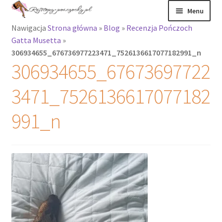
Przejdź
Przejdź
Menu
do
do
Nawigacja
Strona główna
»
Blog
»
Recenzja Pończoch
nawigacji
treści
Rozwiń
Rajstopy
Gatta Musetta
»
menu
306934655_676736977223471_7526136617077182991_n
potomne
Rajstopy Orirose
306934655_67673697722
Pończochy i
3471_7526136617077182
zakolanówki
991_n
Podkolanówki i
skarpetki
Wszystkie
produkty
Rozwiń
Recenzje
menu