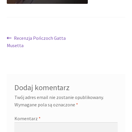
Nawigacja
Poprzedni
Recenzja Pończoch Gatta
wpis:
Musetta
wpisu
Dodaj komentarz
Twój adres email nie zostanie opublikowany.
Wymagane pola są oznaczone
*
Komentarz
*