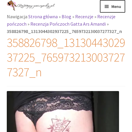
Przejdź
Przejdź
Menu
do
do
Nawigacja
Strona główna
»
Blog
»
Recenzje
»
Recenzje
nawigacji
treści
Rozwiń
Rajstopy
pończoch
»
Recenzja Pończoch Gatta Ars Amandi
»
menu
358826798_1313044302937225_7659732130037277327_n
potomne
Rajstopy Orirose
358826798_13130443029
Pończochy i
37225_765973213003727
zakolanówki
7327_n
Podkolanówki i
skarpetki
Wszystkie
produkty
Rozwiń
Recenzje
menu