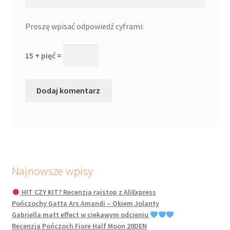
Proszę wpisać odpowiedź cyframi:
15 + pięć =
Najnowsze wpisy
HIT CZY KIT? Recenzja rajstop z AliExpress
Pończochy Gatta Ars Amandi – Okiem Jolanty
Gabriella matt effect w ciekawym odcieniu
Recenzja Pończoch Fiore Half Moon 20DEN