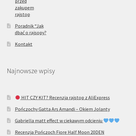
przed
zakupem
rajstop
Poradnik “Jak
dbać o rajsopy?
Kontakt
Najnowsze wpisy
HIT CZY KIT? Recenzja rajstop z AliExpress
Pończochy Gatta Ars Amandi – Okiem Jolanty
Gabriella matt effect w ciekawym odcieniu
Recenzja Pończoch Fiore Half Moon 20DEN