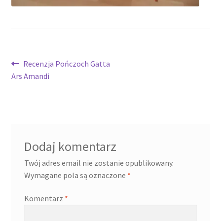
Nawigacja
Poprzedni
Recenzja Pończoch Gatta
wpis:
Ars Amandi
wpisu
Dodaj komentarz
Twój adres email nie zostanie opublikowany.
Wymagane pola są oznaczone
*
Komentarz
*