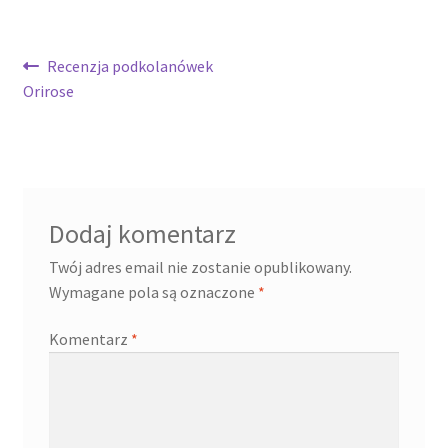
Nawigacja
Poprzedni
Recenzja podkolanówek
wpis:
Orirose
wpisu
Dodaj komentarz
Twój adres email nie zostanie opublikowany.
Wymagane pola są oznaczone
*
Komentarz
*