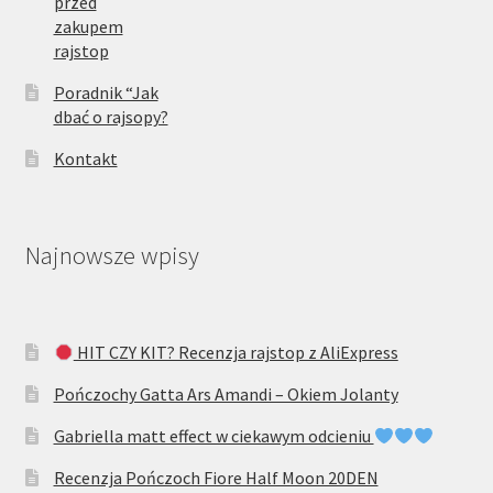
przed
zakupem
rajstop
Poradnik “Jak
dbać o rajsopy?
Kontakt
Najnowsze wpisy
HIT CZY KIT? Recenzja rajstop z AliExpress
Pończochy Gatta Ars Amandi – Okiem Jolanty
Gabriella matt effect w ciekawym odcieniu
Recenzja Pończoch Fiore Half Moon 20DEN