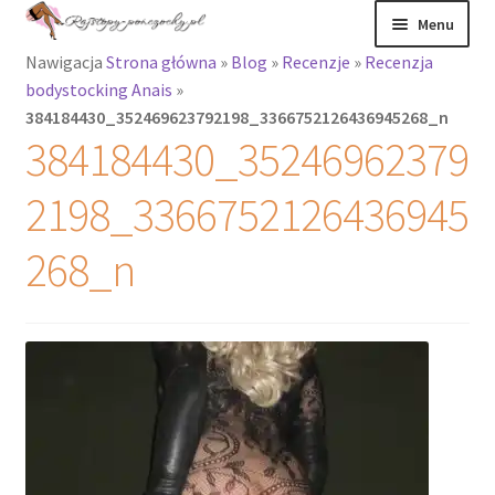
Przejdź
Przejdź
Menu
do
do
Nawigacja
Strona główna
»
Blog
»
Recenzje
»
Recenzja
nawigacji
treści
Rozwiń
Rajstopy
bodystocking Anais
»
menu
384184430_352469623792198_3366752126436945268_n
potomne
Rajstopy Orirose
384184430_35246962379
Pończochy i
2198_3366752126436945
zakolanówki
268_n
Podkolanówki i
skarpetki
Wszystkie
produkty
Rozwiń
Recenzje
menu