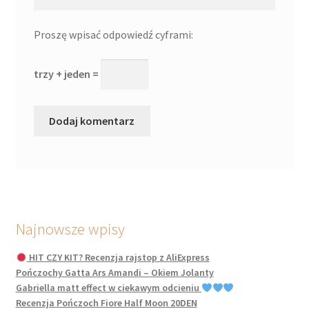
Proszę wpisać odpowiedź cyframi:
trzy + jeden =
Najnowsze wpisy
HIT CZY KIT? Recenzja rajstop z AliExpress
Pończochy Gatta Ars Amandi – Okiem Jolanty
Gabriella matt effect w ciekawym odcieniu
Recenzja Pończoch Fiore Half Moon 20DEN