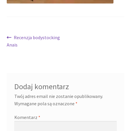
Nawigacja
Poprzedni
Recenzja bodystocking
wpis:
Anais
wpisu
Dodaj komentarz
Twój adres email nie zostanie opublikowany.
Wymagane pola są oznaczone
*
Komentarz
*