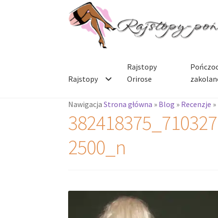
Przejdź
Przejdź
do
do
nawigacji
treści
Rajstopy
Pończoc
Rajstopy
Orirose
zakolan
Nawigacja
Strona główna
»
Blog
»
Recenzje
»
382418375_710327
2500_n