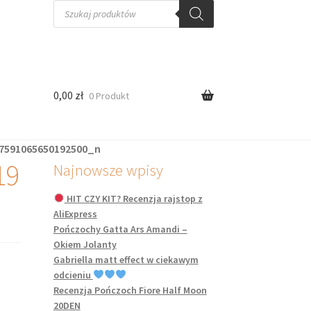
Wyszukiwarka
produktów
0,00
zł
0 Produkt
7591065650192500_n
19
Najnowsze wpisy
HIT CZY KIT? Recenzja rajstop z
AliExpress
Pończochy Gatta Ars Amandi –
Okiem Jolanty
Gabriella matt effect w ciekawym
odcieniu
Recenzja Pończoch Fiore Half Moon
20DEN