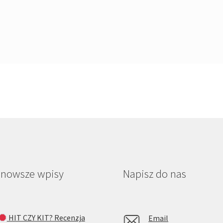
jnowsze wpisy
Napisz do nas
HIT CZY KIT? Recenzja
Email