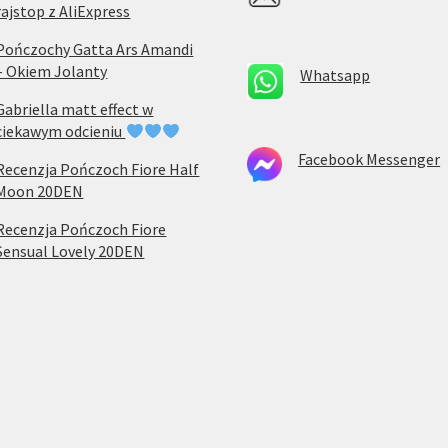
rajstop z AliExpress
Pończochy Gatta Ars Amandi
– Okiem Jolanty
Whatsapp
Gabriella matt effect w
ciekawym odcieniu
Facebook Messenger
Recenzja Pończoch Fiore Half
Moon 20DEN
Recenzja Pończoch Fiore
Sensual Lovely 20DEN