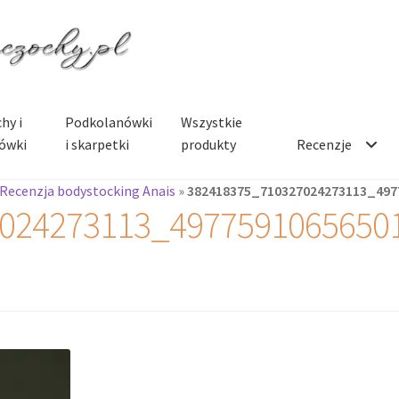
hy i
Podkolanówki
Wszystkie
ówki
i skarpetki
produkty
Recenzje
Recenzja bodystocking Anais
»
382418375_710327024273113_497
024273113_4977591065650