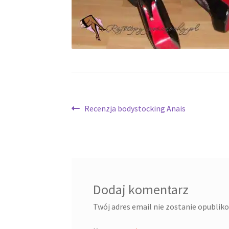
Nawigacja
Poprzedni
Recenzja bodystocking Anais
wpis:
wpisu
Dodaj komentarz
Twój adres email nie zostanie opublik