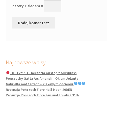
cztery + siedem =
Najnowsze wpisy
HIT CZY KIT? Recenzja rajstop z AliExpress
Pończochy Gatta Ars Amandi – Okiem Jolanty
Gabriella matt effect w ciekawym odcieniu
Recenzja Pończoch Fiore Half Moon 20DEN
Recenzja Pończoch Fiore Sensual Lovely 20DEN