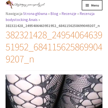
Przejdź
Przejdź
Menu
do
do
Nawigacja
Strona główna
»
Blog
»
Recenzje
»
Recenzja
nawigacji
treści
Rozwiń
Rajstopy
bodystocking Anais
»
menu
382321428_2495406463951952_6841156258699049207_n
potomne
Rajstopy Orirose
382321428_24954064639
Pończochy i
51952_684115625869904
zakolanówki
9207_n
Podkolanówki i
skarpetki
Wszystkie
produkty
Rozwiń
Recenzje
menu