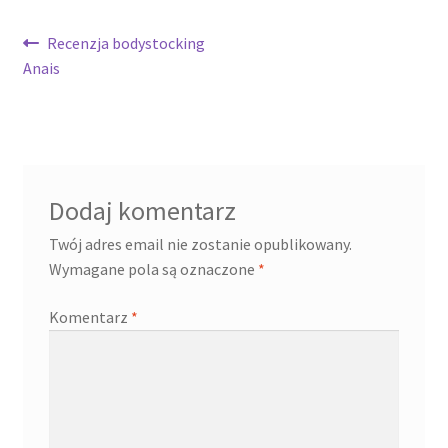
Nawigacja
Poprzedni
Recenzja bodystocking
wpis:
Anais
wpisu
Dodaj komentarz
Twój adres email nie zostanie opublikowany.
Wymagane pola są oznaczone
*
Komentarz
*