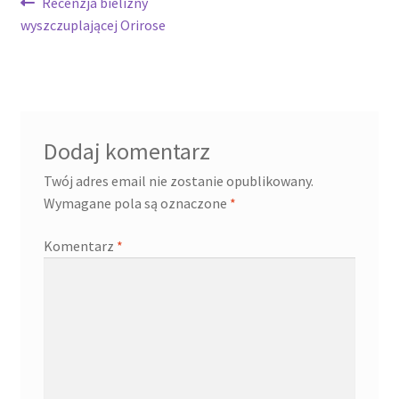
Nawigacja
Poprzedni
Recenzja bielizny
wpis:
wyszczuplającej Orirose
wpisu
Dodaj komentarz
Twój adres email nie zostanie opublikowany.
Wymagane pola są oznaczone
*
Komentarz
*