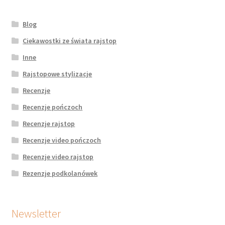
Blog
Ciekawostki ze świata rajstop
Inne
Rajstopowe stylizacje
Recenzje
Recenzje pończoch
Recenzje rajstop
Recenzje video pończoch
Recenzje video rajstop
Rezenzje podkolanówek
Newsletter