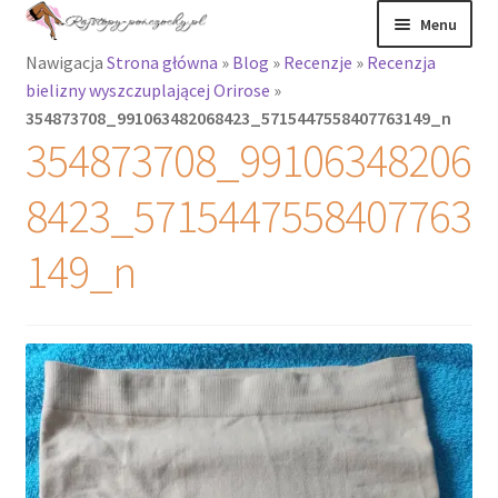
Przejdź
Przejdź
Menu
do
do
Nawigacja
Strona główna
»
Blog
»
Recenzje
»
Recenzja
nawigacji
treści
Rozwiń
Rajstopy
bielizny wyszczuplającej Orirose
»
menu
354873708_991063482068423_5715447558407763149_n
potomne
Rajstopy Orirose
354873708_99106348206
Pończochy i
8423_5715447558407763
zakolanówki
149_n
Podkolanówki i
skarpetki
Wszystkie
produkty
Rozwiń
Recenzje
menu