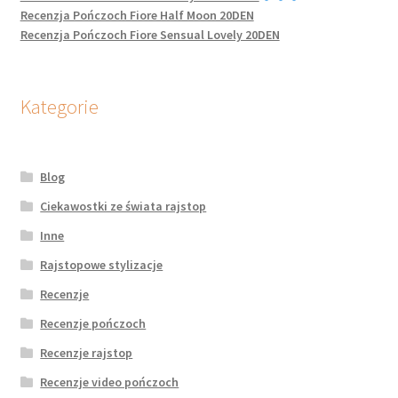
Recenzja Pończoch Fiore Half Moon 20DEN
Recenzja Pończoch Fiore Sensual Lovely 20DEN
Kategorie
Blog
Ciekawostki ze świata rajstop
Inne
Rajstopowe stylizacje
Recenzje
Recenzje pończoch
Recenzje rajstop
Recenzje video pończoch