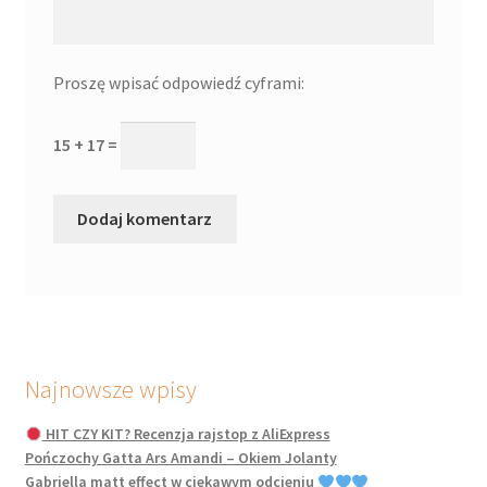
Proszę wpisać odpowiedź cyframi:
15 + 17 =
Najnowsze wpisy
HIT CZY KIT? Recenzja rajstop z AliExpress
Pończochy Gatta Ars Amandi – Okiem Jolanty
Gabriella matt effect w ciekawym odcieniu