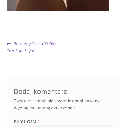
Nawigacja
Poprzedni
Rajstopy Gatta 20 Den
wpis:
Comfort Style.
wpisu
Dodaj komentarz
Twój adres email nie zostanie opublikowany.
Wymagane pola są oznaczone
*
Komentarz
*