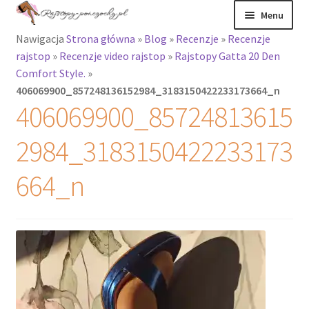
Przejdź
Przejdź
Menu
do
do
Nawigacja
Strona główna
»
Blog
»
Recenzje
»
Recenzje
nawigacji
treści
Rozwiń
Rajstopy
rajstop
»
Recenzje video rajstop
»
Rajstopy Gatta 20 Den
menu
Comfort Style.
»
potomne
Rajstopy Orirose
406069900_857248136152984_3183150422233173664_n
406069900_85724813615
Pończochy i
zakolanówki
2984_3183150422233173
Podkolanówki i
664_n
skarpetki
Wszystkie
produkty
Rozwiń
Recenzje
menu