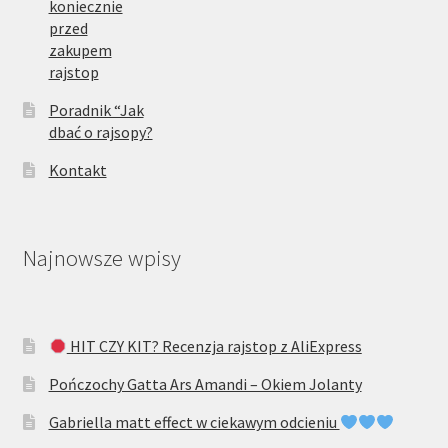
koniecznie
przed
zakupem
rajstop
Poradnik “Jak
dbać o rajsopy?
Kontakt
Najnowsze wpisy
HIT CZY KIT? Recenzja rajstop z AliExpress
Pończochy Gatta Ars Amandi – Okiem Jolanty
Gabriella matt effect w ciekawym odcieniu