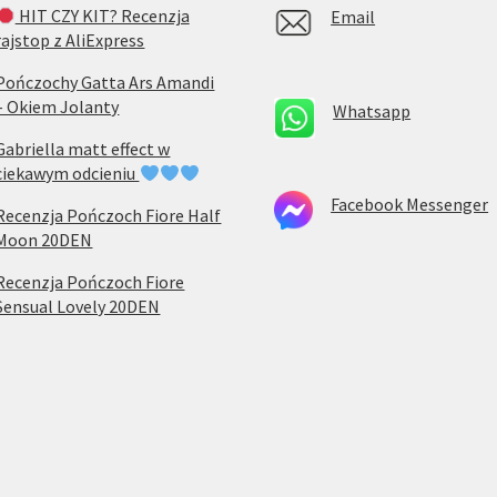
HIT CZY KIT? Recenzja
Email
rajstop z AliExpress
Pończochy Gatta Ars Amandi
– Okiem Jolanty
Whatsapp
Gabriella matt effect w
ciekawym odcieniu
Facebook Messenger
Recenzja Pończoch Fiore Half
Moon 20DEN
Recenzja Pończoch Fiore
Sensual Lovely 20DEN