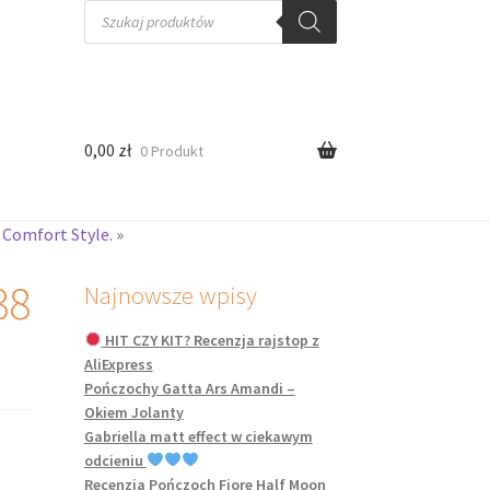
Wyszukiwarka
produktów
0,00
zł
0 Produkt
 Comfort Style.
»
38
Najnowsze wpisy
HIT CZY KIT? Recenzja rajstop z
AliExpress
Pończochy Gatta Ars Amandi –
Okiem Jolanty
Gabriella matt effect w ciekawym
odcieniu
Recenzja Pończoch Fiore Half Moon