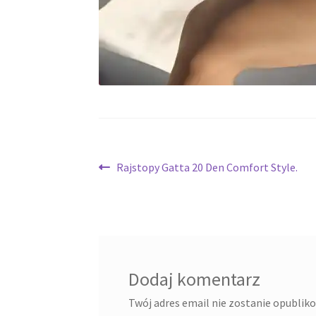
Nawigacja
Poprzedni
Rajstopy Gatta 20 Den Comfort Style.
wpis:
wpisu
Dodaj komentarz
Twój adres email nie zostanie opublik