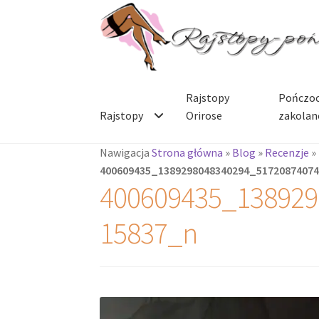
Przejdź
Przejdź
do
do
nawigacji
treści
Rajstopy
Pończoc
Rajstopy
Orirose
zakolan
Nawigacja
Strona główna
»
Blog
»
Recenzje
»
400609435_1389298048340294_5172087407
400609435_138929
15837_n