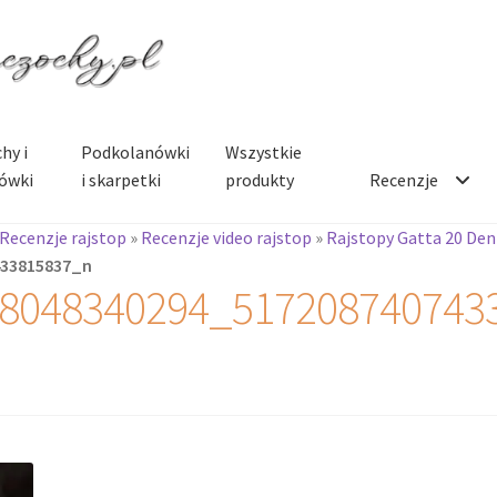
hy i
Podkolanówki
Wszystkie
ówki
i skarpetki
produkty
Recenzje
Recenzje rajstop
»
Recenzje video rajstop
»
Rajstopy Gatta 20 Den
433815837_n
8048340294_517208740743