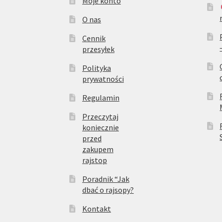
Moje konto
O nas
Cennik
przesyłek
Polityka
prywatności
Regulamin
Przeczytaj
koniecznie
przed
zakupem
rajstop
Poradnik “Jak
dbać o rajsopy?
Kontakt