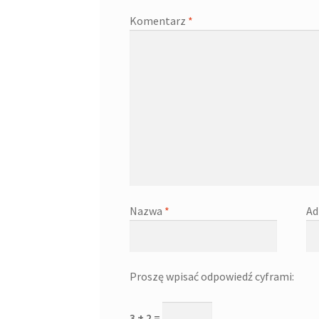
Komentarz
*
Nazwa
*
Ad
Proszę wpisać odpowiedź cyframi:
3 + 2 =