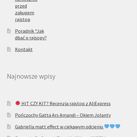
przed
zakupem
rajstop
Poradnik “Jak
dbać o rajsopy?
Kontakt
Najnowsze wpisy
HIT CZY KIT? Recenzja rajstop z AliExpress
Pończochy Gatta Ars Amandi – Okiem Jolanty
Gabriella matt effect w ciekawym odcieniu