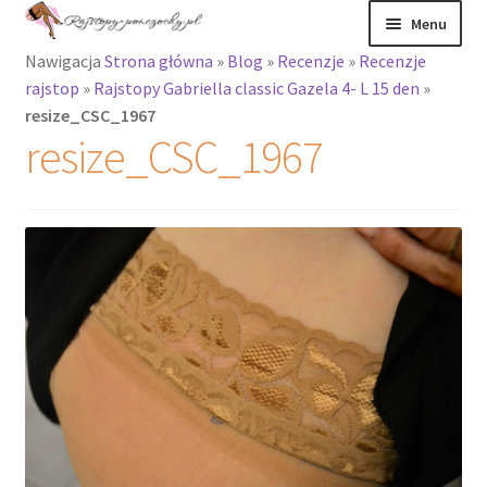
Przejdź
Przejdź
Menu
do
do
Nawigacja
Strona główna
»
Blog
»
Recenzje
»
Recenzje
nawigacji
treści
Rozwiń
Rajstopy
rajstop
»
Rajstopy Gabriella classic Gazela 4- L 15 den
»
menu
resize_CSC_1967
potomne
Rajstopy Orirose
resize_CSC_1967
Pończochy i
zakolanówki
Podkolanówki i
skarpetki
Wszystkie
produkty
Rozwiń
Recenzje
menu