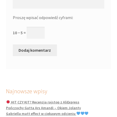
Proszę wpisać odpowiedź cyframi:
10 − 5 =
Najnowsze wpisy
HIT CZY KIT? Recenzja rajstop z AliExpress
Pończochy Gatta Ars Amandi – Okiem Jolanty
Gabriella matt effect w ciekawym odcieniu