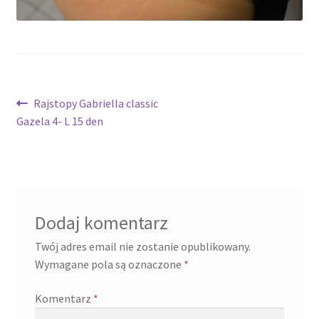
potomne
Nawigacja
Poprzedni
Rajstopy Gabriella classic
wpis:
Gazela 4- L 15 den
wpisu
Dodaj komentarz
Twój adres email nie zostanie opublikowany.
Wymagane pola są oznaczone
*
Komentarz
*