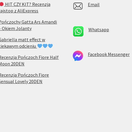
HIT CZY KIT? Recenzja
Email
rajstop z AliExpress
Pończochy Gatta Ars Amandi
– Okiem Jolanty
Whatsapp
Gabriella matt effect w
ciekawym odcieniu
Facebook Messenger
Recenzja Pończoch Fiore Half
Moon 20DEN
Recenzja Pończoch Fiore
Sensual Lovely 20DEN