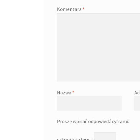
Komentarz
*
Nazwa
*
Ad
Proszę wpisać odpowiedź cyframi:
cztery × cztery =