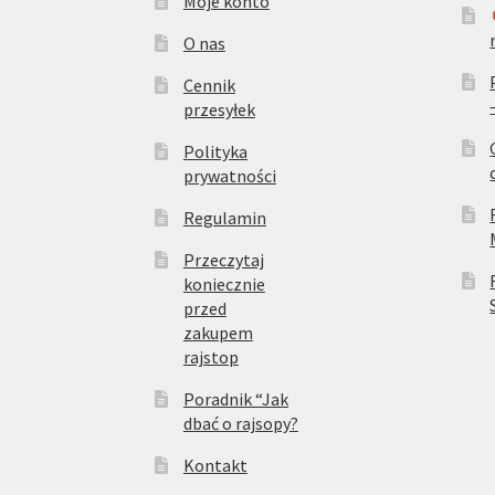
Moje konto
O nas
Cennik
przesyłek
Polityka
prywatności
Regulamin
Przeczytaj
koniecznie
przed
zakupem
rajstop
Poradnik “Jak
dbać o rajsopy?
Kontakt