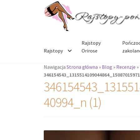
Przejdź
Przejdź
do
do
nawigacji
treści
Rajstopy
Pończoc
Rajstopy
Orirose
zakolan
Nawigacja
Strona główna
»
Blog
»
Recenzje
»
346154543_1315514109044864_15087015971
346154543_131551
40994_n (1)