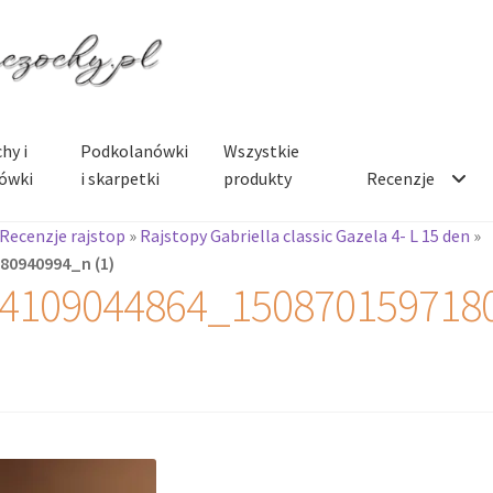
hy i
Podkolanówki
Wszystkie
ówki
i skarpetki
produkty
Recenzje
Recenzje rajstop
»
Rajstopy Gabriella classic Gazela 4- L 15 den
»
80940994_n (1)
4109044864_150870159718