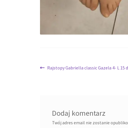
Nawigacja
Poprzedni
Rajstopy Gabriella classic Gazela 4- L 15 
wpis:
wpisu
Dodaj komentarz
Twój adres email nie zostanie opublik