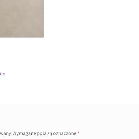
den
owany.
Wymagane pola są oznaczone
*