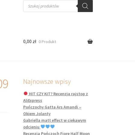
Wyszukiwarka
produktów
0,00
zł
0 Produkt
09
Najnowsze wpisy
HIT CZY KIT? Recenzja rajstop z
AliExpress
Pończochy Gatta Ars Amandi –
Okiem Jolanty
Gabriella matt effect w ciekawym
odcieniu
Recenzja Pończoch Fiore Half Moon