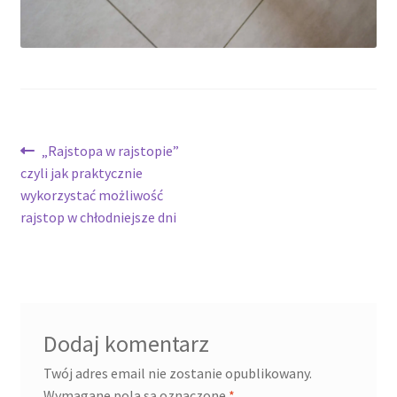
potomne
Nawigacja
Poprzedni
„Rajstopa w rajstopie”
wpis:
czyli jak praktycznie
wpisu
wykorzystać możliwość
rajstop w chłodniejsze dni
Dodaj komentarz
Twój adres email nie zostanie opublikowany.
Wymagane pola są oznaczone
*