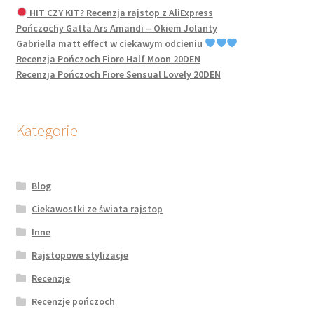
HIT CZY KIT? Recenzja rajstop z AliExpress
Pończochy Gatta Ars Amandi – Okiem Jolanty
Gabriella matt effect w ciekawym odcieniu
Recenzja Pończoch Fiore Half Moon 20DEN
Recenzja Pończoch Fiore Sensual Lovely 20DEN
Kategorie
Blog
Ciekawostki ze świata rajstop
Inne
Rajstopowe stylizacje
Recenzje
Recenzje pończoch