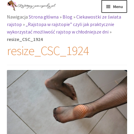
Przejdź
Przejdź
Menu
do
do
Nawigacja
Strona główna
»
Blog
»
Ciekawostki ze świata
nawigacji
treści
Rozwiń
Rajstopy
rajstop
»
„Rajstopa w rajstopie” czyli jak praktycznie
menu
wykorzystać możliwość rajstop w chłodniejsze dni
»
potomne
Rajstopy Orirose
resize_CSC_1924
resize_CSC_1924
Pończochy i
zakolanówki
Podkolanówki i
skarpetki
Wszystkie
produkty
Rozwiń
Recenzje
menu