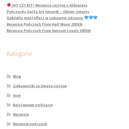
HIT CZY KIT? Recenzja rajstop z AliExpress
Pończochy Gatta Ars Amandi – Okiem Jolanty
Gabriella matt effect w ciekawym odcieniu
Recenzja Pończoch Fiore Half Moon 20DEN
Recenzja Pończoch Fiore Sensual Lovely 20DEN
Kategorie
Blog
Ciekawostki ze świata rajstop
Inne
Rajstopowe stylizacje
Recenzje
Recenzje pończoch