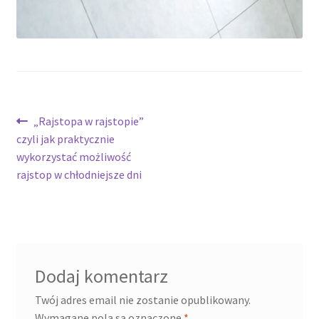
potomne
Nawigacja
Poprzedni
„Rajstopa w rajstopie”
wpis:
czyli jak praktycznie
wpisu
wykorzystać możliwość
rajstop w chłodniejsze dni
Dodaj komentarz
Twój adres email nie zostanie opublikowany.
Wymagane pola są oznaczone
*