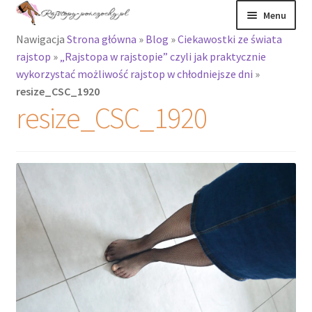
Przejdź
Przejdź
Menu
do
do
Nawigacja
Strona główna
»
Blog
»
Ciekawostki ze świata
nawigacji
treści
Rozwiń
Rajstopy
rajstop
»
„Rajstopa w rajstopie” czyli jak praktycznie
menu
wykorzystać możliwość rajstop w chłodniejsze dni
»
potomne
Rajstopy Orirose
resize_CSC_1920
resize_CSC_1920
Pończochy i
zakolanówki
Podkolanówki i
skarpetki
Wszystkie
produkty
Rozwiń
Recenzje
menu