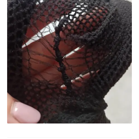
potomne