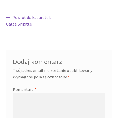
Nawigacja
Poprzedni
Powrót do kabaretek
wpis:
Gatta Brigitte
wpisu
Dodaj komentarz
Twój adres email nie zostanie opublikowany.
Wymagane pola są oznaczone
*
Komentarz
*