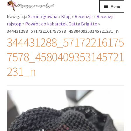
Przejdź
Przejdź
Menu
do
do
Nawigacja
Strona główna
»
Blog
»
Recenzje
»
Recenzje
nawigacji
treści
Rozwiń
Rajstopy
rajstop
»
Powrót do kabaretek Gatta Brigitte
»
menu
344431288_571722161757578_4580409353145721231_n
potomne
Rajstopy Orirose
344431288_57172216175
Pończochy i
7578_4580409353145721
zakolanówki
231_n
Podkolanówki i
skarpetki
Wszystkie
produkty
Rozwiń
Recenzje
menu