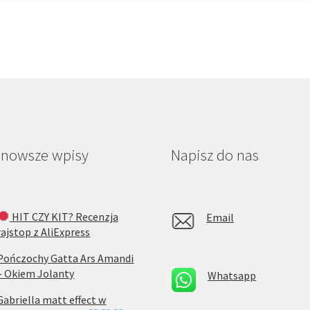
jnowsze wpisy
Napisz do nas
HIT CZY KIT? Recenzja
Email
rajstop z AliExpress
Pończochy Gatta Ars Amandi
– Okiem Jolanty
Whatsapp
Gabriella matt effect w