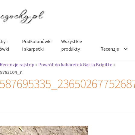
hy i
Podkolanówki
Wszystkie
ówki
i skarpetki
produkty
Recenzje
Recenzje rajstop
»
Powrót do kabaretek Gatta Brigitte
»
68783104_n
587695335_2365026775268