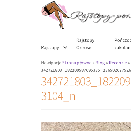
Przejdź
Przejdź
do
do
nawigacji
treści
Rajstopy
Pończoc
Rajstopy
Orirose
zakolan
Nawigacja
Strona główna
»
Blog
»
Recenzje
»
342721803_182209587695335_23650267752
342721803_182209
3104_n