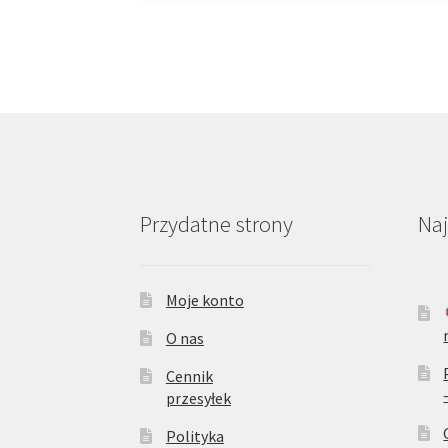
Przydatne strony
Na
Moje konto
O nas
Cennik
przesyłek
Polityka