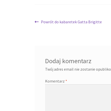
Nawigacja
Poprzedni
Powrót do kabaretek Gatta Brigitte
wpis:
wpisu
Dodaj komentarz
Twój adres email nie zostanie opublik
Komentarz
*