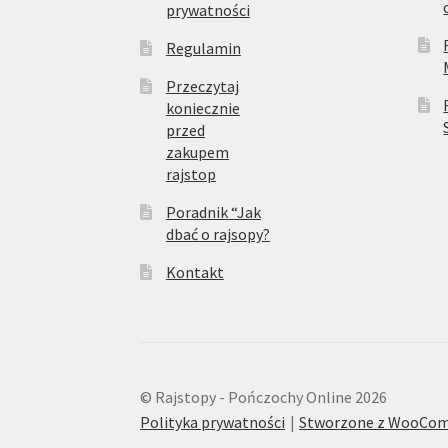
prywatności
Regulamin
Przeczytaj
koniecznie
przed
zakupem
rajstop
Poradnik “Jak
dbać o rajsopy?
Kontakt
© Rajstopy - Pończochy Online 2026
Polityka prywatności
Stworzone z WooCo