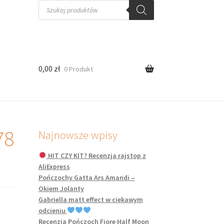
Wyszukiwarka
produktów
0,00
zł
0 Produkt
78
Najnowsze wpisy
HIT CZY KIT? Recenzja rajstop z
AliExpress
Pończochy Gatta Ars Amandi –
Okiem Jolanty
Gabriella matt effect w ciekawym
odcieniu
Recenzja Pończoch Fiore Half Moon