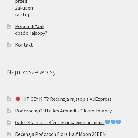
przed
zakupem
rajstop
Poradnik “Jak
dbać o rajsopy?
Kontakt
Najnowsze wpisy
HIT CZY KIT? Recenzja rajstop z AliExpress
Pończochy Gatta Ars Amandi – Okiem Jolanty
Gabriella matt effect w ciekawym odcieniu
Recenzja Pończoch Fiore Half Moon 20DEN