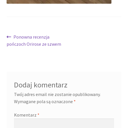
Nawigacja
Poprzedni
Ponowna recenzja
wpis:
pończoch Orirose ze szwem
wpisu
Dodaj komentarz
Twój adres email nie zostanie opublikowany.
Wymagane pola są oznaczone
*
Komentarz
*