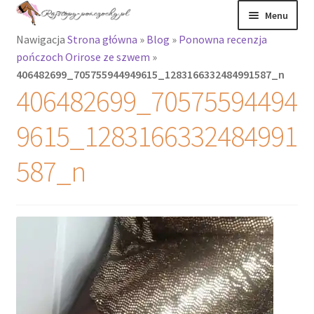
Przejdź
Przejdź
Menu
do
do
Nawigacja
Strona główna
»
Blog
»
Ponowna recenzja
nawigacji
treści
Rozwiń
Rajstopy
pończoch Orirose ze szwem
»
menu
406482699_705755944949615_1283166332484991587_n
potomne
Rajstopy Orirose
406482699_70575594494
Pończochy i
9615_1283166332484991
zakolanówki
587_n
Podkolanówki i
skarpetki
Wszystkie
produkty
Rozwiń
Recenzje
menu