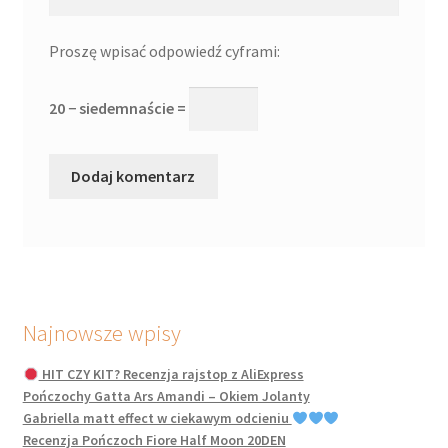
Proszę wpisać odpowiedź cyframi:
20 − siedemnaście =
Najnowsze wpisy
HIT CZY KIT? Recenzja rajstop z AliExpress
Pończochy Gatta Ars Amandi – Okiem Jolanty
Gabriella matt effect w ciekawym odcieniu
Recenzja Pończoch Fiore Half Moon 20DEN