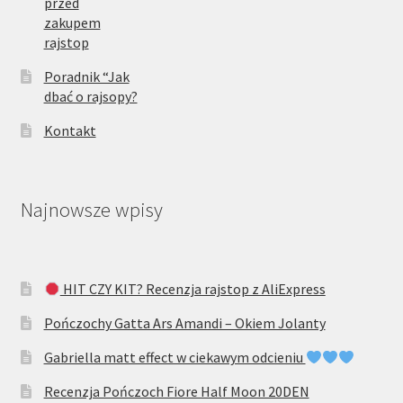
przed
zakupem
rajstop
Poradnik “Jak
dbać o rajsopy?
Kontakt
Najnowsze wpisy
HIT CZY KIT? Recenzja rajstop z AliExpress
Pończochy Gatta Ars Amandi – Okiem Jolanty
Gabriella matt effect w ciekawym odcieniu
Recenzja Pończoch Fiore Half Moon 20DEN