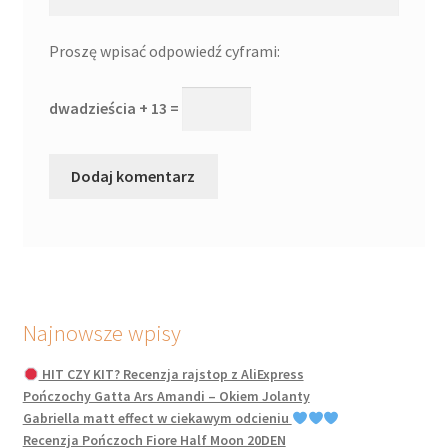
Proszę wpisać odpowiedź cyframi:
dwadzieścia + 13 =
Najnowsze wpisy
HIT CZY KIT? Recenzja rajstop z AliExpress
Pończochy Gatta Ars Amandi – Okiem Jolanty
Gabriella matt effect w ciekawym odcieniu
Recenzja Pończoch Fiore Half Moon 20DEN