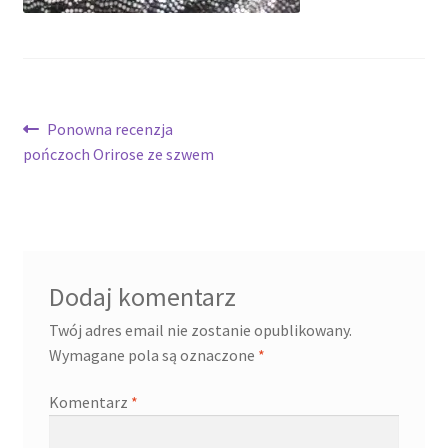
Nawigacja
Poprzedni
Ponowna recenzja
wpis:
pończoch Orirose ze szwem
wpisu
Dodaj komentarz
Twój adres email nie zostanie opublikowany.
Wymagane pola są oznaczone
*
Komentarz
*