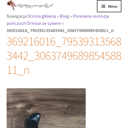
Przejdź
Przejdź
Menu
do
do
Nawigacja
Strona główna
»
Blog
»
Ponowna recenzja
nawigacji
treści
Rozwiń
Rajstopy
pończoch Orirose ze szwem
»
menu
369216016_795393135683442_306374968985458811_n
potomne
Rajstopy Orirose
369216016_79539313568
Pończochy i
3442_3063749689854588
zakolanówki
11_n
Podkolanówki i
skarpetki
Wszystkie
produkty
Rozwiń
Recenzje
menu