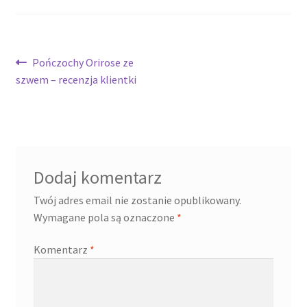
Nawigacja
Poprzedni
Pończochy Orirose ze
wpis:
szwem – recenzja klientki
wpisu
Dodaj komentarz
Twój adres email nie zostanie opublikowany.
Wymagane pola są oznaczone
*
Komentarz
*