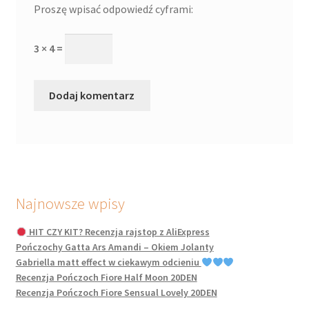
Proszę wpisać odpowiedź cyframi:
3 × 4 =
Najnowsze wpisy
HIT CZY KIT? Recenzja rajstop z AliExpress
Pończochy Gatta Ars Amandi – Okiem Jolanty
Gabriella matt effect w ciekawym odcieniu
Recenzja Pończoch Fiore Half Moon 20DEN
Recenzja Pończoch Fiore Sensual Lovely 20DEN