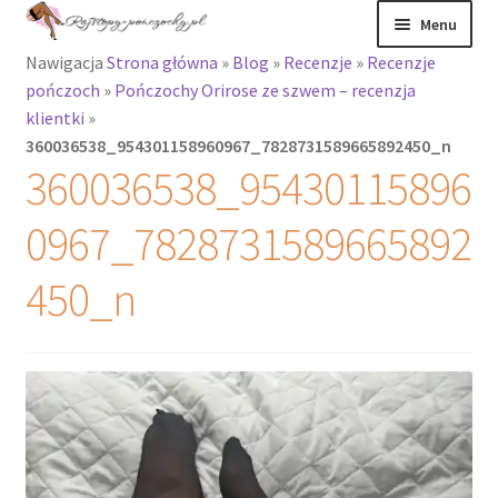
Przejdź
Przejdź
Menu
do
do
Nawigacja
Strona główna
»
Blog
»
Recenzje
»
Recenzje
nawigacji
treści
Rozwiń
Rajstopy
pończoch
»
Pończochy Orirose ze szwem – recenzja
menu
klientki
»
potomne
Rajstopy Orirose
360036538_954301158960967_7828731589665892450_n
360036538_95430115896
Pończochy i
zakolanówki
0967_7828731589665892
Podkolanówki i
450_n
skarpetki
Wszystkie
produkty
Rozwiń
Recenzje
menu