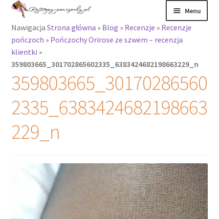
Przejdź
Przejdź
Menu
do
do
Nawigacja
Strona główna
»
Blog
»
Recenzje
»
Recenzje
nawigacji
treści
Rozwiń
Rajstopy
pończoch
»
Pończochy Orirose ze szwem – recenzja
menu
klientki
»
potomne
Rajstopy Orirose
359803665_301702865602335_6383424682198663229_n
359803665_30170286560
Pończochy i
zakolanówki
2335_6383424682198663
Podkolanówki i
229_n
skarpetki
Wszystkie
produkty
Rozwiń
Recenzje
menu