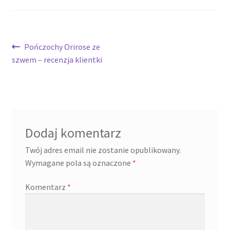
Nawigacja
Poprzedni
Pończochy Orirose ze
wpis:
szwem – recenzja klientki
wpisu
Dodaj komentarz
Twój adres email nie zostanie opublikowany.
Wymagane pola są oznaczone
*
Komentarz
*