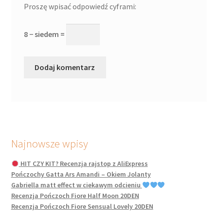
Proszę wpisać odpowiedź cyframi:
8 − siedem =
Najnowsze wpisy
HIT CZY KIT? Recenzja rajstop z AliExpress
Pończochy Gatta Ars Amandi – Okiem Jolanty
Gabriella matt effect w ciekawym odcieniu
Recenzja Pończoch Fiore Half Moon 20DEN
Recenzja Pończoch Fiore Sensual Lovely 20DEN