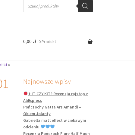
Wyszukiwarka
produktów
0,00
zł
0 Produkt
ntki
»
01
Najnowsze wpisy
HIT CZY KIT? Recenzja rajstop z
AliExpress
Pończochy Gatta Ars Amandi –
Okiem Jolanty
Gabriella matt effect w ciekawym
odcieniu
Recenzja Pończoch Fiore Half Moon