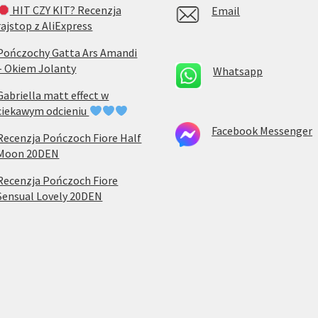
HIT CZY KIT? Recenzja
Email
rajstop z AliExpress
Pończochy Gatta Ars Amandi
– Okiem Jolanty
Whatsapp
Gabriella matt effect w
ciekawym odcieniu
Facebook Messenger
Recenzja Pończoch Fiore Half
Moon 20DEN
Recenzja Pończoch Fiore
Sensual Lovely 20DEN