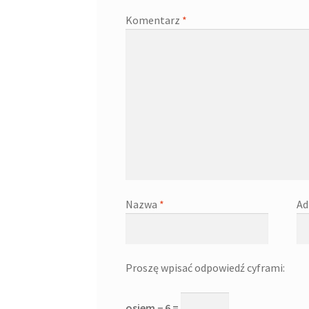
Komentarz
*
Nazwa
*
Ad
Proszę wpisać odpowiedź cyframi:
osiem − 6 =