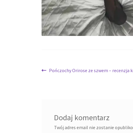
Nawigacja
Poprzedni
Pończochy Orirose ze szwem – recenzja k
wpis:
wpisu
Dodaj komentarz
Twój adres email nie zostanie opublik