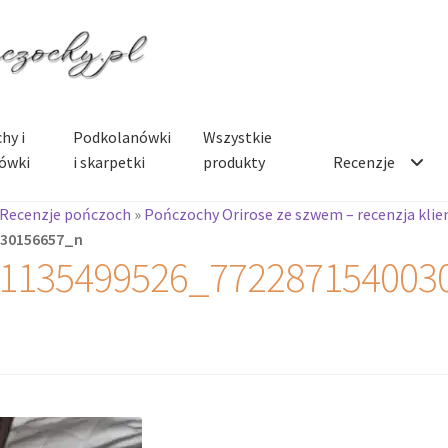
hy i
Podkolanówki
Wszystkie
ówki
i skarpetki
produkty
Recenzje
Recenzje pończoch
»
Pończochy Orirose ze szwem – recenzja klie
030156657_n
1135499526_772287154003