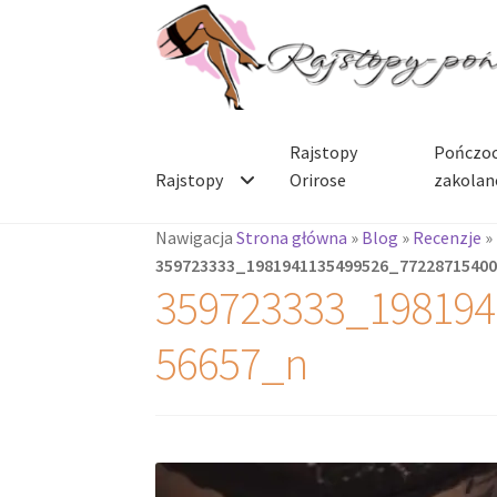
Przejdź
Przejdź
do
do
nawigacji
treści
Rajstopy
Pończoc
Rajstopy
Orirose
zakolan
Nawigacja
Strona główna
»
Blog
»
Recenzje
»
359723333_1981941135499526_7722871540
359723333_198194
56657_n