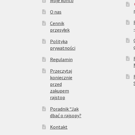
Moje konto
O nas
Cennik
przesyłek
Polityka
prywatności
Regulamin
Przeczytaj
koniecznie
przed
zakupem
rajstop
Poradnik “Jak
dbać o rajsopy?
Kontakt