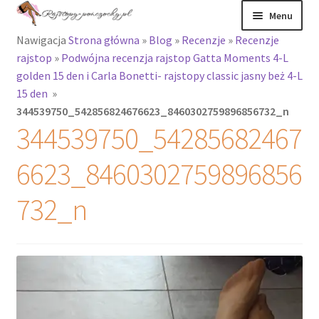
Przejdź
Przejdź
Menu
do
do
Nawigacja
Strona główna
»
Blog
»
Recenzje
»
Recenzje
nawigacji
treści
Rozwiń
Rajstopy
rajstop
»
Podwójna recenzja rajstop Gatta Moments 4-L
menu
golden 15 den i Carla Bonetti- rajstopy classic jasny beż 4-L
potomne
Rajstopy Orirose
15 den
»
344539750_542856824676623_8460302759896856732_n
Pończochy i
344539750_54285682467
zakolanówki
6623_8460302759896856
Podkolanówki i
skarpetki
732_n
Wszystkie
produkty
Rozwiń
Recenzje
menu