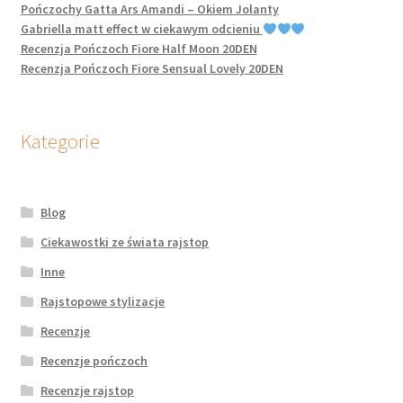
Pończochy Gatta Ars Amandi – Okiem Jolanty
Gabriella matt effect w ciekawym odcieniu
Recenzja Pończoch Fiore Half Moon 20DEN
Recenzja Pończoch Fiore Sensual Lovely 20DEN
Kategorie
Blog
Ciekawostki ze świata rajstop
Inne
Rajstopowe stylizacje
Recenzje
Recenzje pończoch
Recenzje rajstop