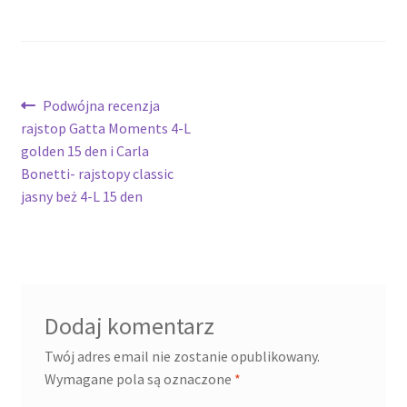
Nawigacja
Poprzedni
Podwójna recenzja
wpis:
rajstop Gatta Moments 4-L
wpisu
golden 15 den i Carla
Bonetti- rajstopy classic
jasny beż 4-L 15 den
Dodaj komentarz
Twój adres email nie zostanie opublikowany.
Wymagane pola są oznaczone
*