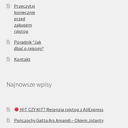
Przeczytaj
koniecznie
przed
zakupem
rajstop
Poradnik “Jak
dbać o rajsopy?
Kontakt
Najnowsze wpisy
HIT CZY KIT? Recenzja rajstop z AliExpress
Pończochy Gatta Ars Amandi – Okiem Jolanty