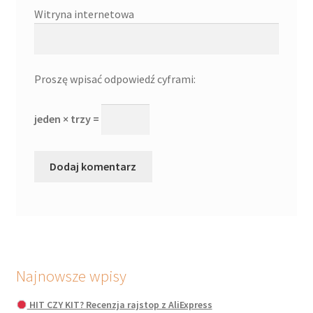
Witryna internetowa
Proszę wpisać odpowiedź cyframi:
jeden × trzy =
Najnowsze wpisy
HIT CZY KIT? Recenzja rajstop z AliExpress